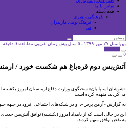
اخبار آمل و مازندران
تماس با ما
همه دسته
فرهنگی و هنری
فرهنگ بومی مازندران
هنر
بین‌الملل
۲۷ مهر ۱۳۹۹ - 6 سال پیش
زمان تقریبی مطالعه: 0 دقیقه
کپی شد!
0
آتش‌بس دوم قره‌باغ هم شکست خورد / ارمنستان: ۴ تانک آذربایجان را منه
«شوشان استپانیان» سخنگوی وزارت دفاع ارمنستان امروز یکشنبه اع
می‌کردند، منهدم کرده است.
به گزارش «آرمن پرس»، او در شبکه‌های اجتماعی افزود در جبهه جنوبی
این در حالی است که از بامداد امروز (یکشنبه) توافق آتش‌بس جدیدی می
به نقض توافق متهم کردند.