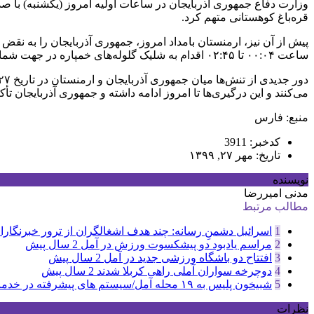
وزارت دفاع جمهوری آذربایجان در ساعات اولیه امروز (یکشنبه) با صد
قره‌باغ کوهستانی متهم کرد.
پیش از آن نیز، ارمنستان بامداد امروز، جمهوری آذربایجان را به نقض 
ساعت ۰۰:۰۴ تا ۰۲:۴۵ اقدام به شلیک گلوله‌های خمپاره در جهت شمالی و از ۰۲:۲۰ تا ۰۲:۴۵ اقدام به شلیک راکت در جهت جنوب کرد.»
می‌کنند و این درگیری‌ها تا امروز ادامه داشته و جمهوری آذربایجان تأک
منبع: فارس
کدخبر: 3911
تاریخ: مهر ۲۷, ۱۳۹۹
نویسنده
مدنی امیررضا
مطالب مرتبط
1
اسرائیل دشمنِ رسانه: چند هدف اشغالگران از ترور خبرنگاران
2
مراسم یادبود دو پیشکسوت ورزش در آمل
2 سال پیش
3
افتتاح دو باشگاه ورزشی جدید در آمل
2 سال پیش
4
دوچرخه سواران آملی راهی کربلا شدند
2 سال پیش
5
شبیخون پلیس به ۱۹ محله آمل/سیستم های پیشرفته در خدمت پلیس
نظرات