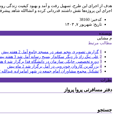
هدف از اجرای این طرح، تسهیل رفت و آمد و بهبود کیفیت زندگی روست
اجرای این پروژه‌ها نقش داشتند قدردانی کرده و انشاالله شاهد پیش
کدخبر: 38160
تاریخ: شهریور ۷, ۱۴۰۳
نویسنده
م مشایی
مطالب مرتبط
1
گزارش تصویری پنجم صفر در مسجد جامع آمل
2 هفته پیش
2
علی نیک زاد بار دیگر سکاندار بسیج رسانه آمل شد
3 هفته پیش
3
دوره تخصصی چابکی سازمان در دانشگاه فذا برگزار شد
4 هفته پیش
4
بزرگترین کاروان خودرویی در آمل برگزار شد
2 ماه پیش
5
تشکیل مجمع مشاوران امام جمعه در شهر امامزاده عبدالله
2 م
نظرات
دفتر مسافرتی پروا پرواز
جستجو