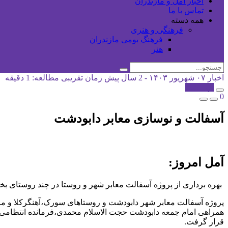
اخبار آمل و مازندران
تماس با ما
همه دسته
فرهنگی و هنری
فرهنگ بومی مازندران
هنر
اخبار
۰۷ شهریور ۱۴۰۳ - 2 سال پیش
زمان تقریبی مطالعه: 1 دقیقه
کپی شد!
0
آسفالت و نوسازی معابر دابودشت
آمل امروز:
بهره برداری از پروژه آسفالت معابر شهر و روستا در چند روستای 
پروژه آسفالت معابر شهر دابودشت و روستاهای سورک،آهنگرکلا و مر
همراهی امام جمعه دابودشت حجت الاسلام محمدی،فرمانده انتظامی ،م
قرار گرفت.