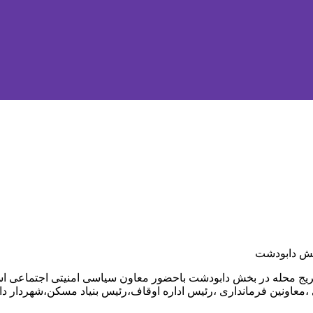
بخش دابودشت
یج محله در بخش دابودشت باحضور معاون سیاسی امنیتی اجتماعی استان
عاونین فرمانداری ،رئیس اداره اوقاف،رئیس بنیاد مسکن،شهردار داب