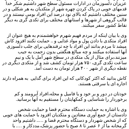
عزیزان دلسوزمان در ادارات مسئول سطح شهر داشتیم شکر خدا
قدمهای خوبی در پاک کردن چهره شهر از متکدیان به هر شکلی و در
سنین مختلف داشتیم که بالای نود درصد این افراد بومی نیستند و در
قالب گروهی از شهرها و استانهای مختلف برای تکدی گری به دیگر
نقاط کشور سفر میکنند.
وی با بیان اینکه از مردم فهیم شهرم خواهشمندم به هیچ عنوان از
افراد متکدی با دادن پول و مواد غذایی و ..‌ حمایت نکنند افزود کاش
میشد تا مردم بدانند این افراد با چه ترفندهایی برای جلب دلسوزی
آنها استفاده میکنند و چه مبالغ هنگفتی بدون زحمت به جیب
میزنند،برای مثال از یک متکدی در سطح شهر آمل با یک و نیم
ساعت تکدی گری،۷۵۰ هزار تومان کشف شد و از متکدی دیگری در
نقطه دیگری از شهر ۴۰۰ هزار تومان به دست آمد.
کاش بدانید که اکثر کودکانی که این افراد برای گدایی به همراه دارند
اجاره ای یا سرقتی هستند.
خودتان در دور و بر خود و یا فامیل و محله،افراد آبرومند و کم
برخوردار را شناسایی و کمکهایتان را مستقیم به آنها برسانید.
وی با اشاره به حمایت دستگاه محترم قضا و حمایت شخص
دادستان از جمع آوری معتادین و متکدیان افزود با حمایت های خوبی
که از شخص شهردار و دستگاه محترم قضا و ….. داشتیم واحد
گرمخانه ما از ۶ عصر تا ۸ صبح با حضور پزشک،مددکار و …. با