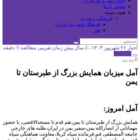
اخبار آمل و مازندران
تماس با ما
همه دسته
فرهنگی و هنری
فرهنگ بومی مازندران
هنر
اخبار
۲۶ شهریور ۱۴۰۳ - 2 سال پیش
زمان تقریبی مطالعه: 3 دقیقه
کپی شد!
0
آمل میزبان همایش بزرگ از طبرستان تا
یمن
آمل امروز:
همایش بزرگ از طبرستان تا یمن،هم قدم تا مسجدالاقصی، با حضور
مهمانانی از انصارالله یمن،سفیر یمن در ایران،طلبه های خارجی
جامعه المصطفی قم،فرمانده سپاه کربلا،معاونت هماهنگی سپاه
قدس،فرمانده سپاه آمل فرماندار،شهردار و دیگر مسئولین شهری،