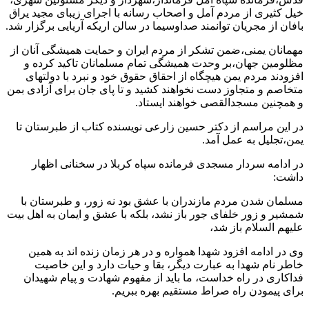
خیل کثیری از مردم آمل و اصحاب رسانه با اجرای زیبای مجید یراق
بافان از مجریان توانمند صداوسیما در سالن اریکه آریایی برگزار شد.
مهمانان یمنی،ضمن تشکر از مردم ایران و حمایت همیشگی آنان از
مظلومین جهان،بر وحدت همیشگی تمام مسلمانان تاکید کرده و
افزودند مردم یمن هیچگاه از احقاق حقوق خود و نبرد با دولتهای
متخاصم و متجاوز دست نخواهند کشید و تا پای جان برای آزادی بمن
و همچنین مسجدالقصی خواهند ایستاد.
در این مراسم از دکتر حسین زارعی نویسنده کتاب از طبرستان تا
یمن،تجلیل به عمل آمد.
در ادامه سردار مسجدی فرمانده سپاه کربلا در سخنانی اظهار
داشت:
مسلمان شدن مردم مازندران با عشق بود نه زور، و طبرستان با
شمشیر و زور خلفای جور باز نشد، بلکه با عشق و ایمان به اهل بیت
علیهم السلام باز شد،
وی در ادامه افزود شهدا همواره و در هر زمان زنده اند به همین
خاطر نام شهدا به عبارت دیگر، بقا و حیات دارد و این خاصیت
فداکاری در راه خداست، ما باید از مفهوم شهادت و پیام شهیدان
برای پیمودن راه صراط مستقیم بهره ببریم.