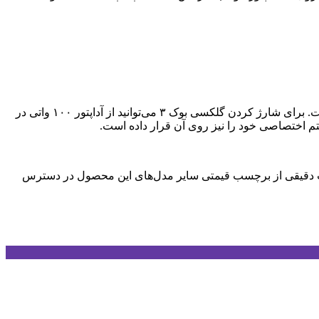
لپ‌تاپ تازه‌وارد غول کره‌ای انرژی خود را از طریق باتری ۷۶ وات ساعتی تامین می‌کند و می‌توان انتظار شارژدهی قابل قبولی را از آن داشت. برای شارژ کردن گلکسی بوک ۳ می‌توانید از آداپتور ۱۰۰ واتی در
 گیگابایت حافظه داخلی و ۱۶ گیگابایت رم (مدل Core i7 و RTX 4050) ۲۳۹۹ دلار است. جزئیات دقیقی از برچسب قیمتی سایر مدل‌های این محصول در دسترس