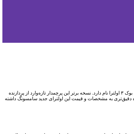
سامسونگ در جدیدترین رویداد آنپکد خود از سری لپ‌‌تاپ‌های Galaxy Book 3 نیز رونمایی کرد. پرچمدار جدید لپ‌‌تاپ‌های سامسونگ، گلکسی بوک ۳ اولترا نام دارد. نسخه برتر این پرچمدار تازه‌وارد از پردازنده
ه می‌برد. در ادامه با دیجیاتو همراه باشید تا نگاه دقیق‌تری به مشخصات و قیمت این اولترای جدید سامسونگ داشته