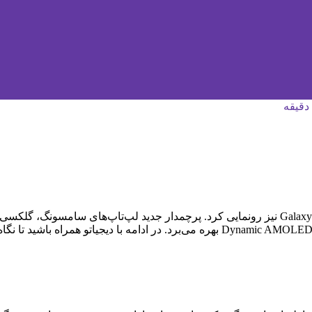
اینتل Core i9 نسل ۱۳، پردازشگر گرافیکی RTX 4070 و نمایشگر Dynamic AMOLED 2X بهر