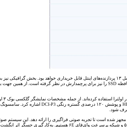
یا ۳۲ گیگابایت رم از نوع LPDDR5 به همراه ۵۱۲ یا ۱۰۲۴ گیگابایت حافظه SSD را نیز برای پرچ
صرف شود.
Dolby Atmos می‌شود. در بخش ارتباطات شاهد پشتیبانی از بلوتوث ۵.۱ و