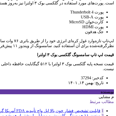
است. پورت‌های مورد استفاده در گلکسی بوک ۳ اولترا نیز به‌روز هستند که در ادامه فهرست مربوط به آن‌ها را مشاهده می‌کنید:
پورت Thunderbolt 4
پورت USB-A
کارت‌خوان MicroSD
پورت HDMI
جک هدفون
نظرگرفته‌شده برای آن استفاده کنید. سامسونگ از ویندوز ۱۱ پیش‌فرض روی لپ‌‌تاپ اولترای خود استفاده کرده و انواع قابلیت‌های اکوسیستم اختصاصی خود را نیز روی آن قرار داده است.
قیمت لپ تاپ سامسونگ گلکسی بوک ۳ اولترا
نیست.
کدخبر: 37294
تاریخ: بهمن ۱۴, ۱۴۰۱
نویسنده
م مشایی
مطالب مرتبط
1
قابلیت تشخیص فشار خون بالا اپل واچ تأییدیه FDA آمریکا گرفت
2
ویندوز ۱۱ هم‌بستگی کامپیوتر و موبایل را بیشتر از همیشه می‌کند