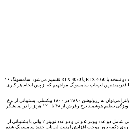
این لپ‌تاپ پرچمدار در دو مدل با پردازنده‌های Core i7 یا Core i9 از نسل ۱۳ پردازنده‌های اینتل قابل خریداری خواهد بود. بخش گرافیکی نیز به دو نسخه با RTX 4050 یا RTX 4070 تقسیم می‌شود. سامسونگ ۱۶
مدارش در نظر گرفته است. از همین جهت با قدرتمندترین لپ‌تاپ سامسونگ مواجهیم که از پس انجام هر کاری
کره‌ای‌ها از نمایشگر ۱۶ اینچی Dynamic AMOLED 2X در این پرچمدار اولترا استفاده کرده‌اند. از جمله مشخصات نمایشگر گلکسی بوک ۳ اولترا می‌توان به رزولوشن ۲۸۸۰ در ۱۸۰۰ پیکسلی، پشتیبانی از نرخ
رفرش ۱۲۰ هرتزی، حداکثر روشنایی ۵۰۰ نیتی در پخش ویدیوهای HDR و پوشش ۱۲۰ درصدی گستره رنگی DCI-P3 اشاره کرد. سامسونگ ویژگی تنظیم هوشمند نرخ رفرش از ۴۸ تا ۱۲۰ هرتز را در نمایشگر
پرچمدار سری گلکسی بوک ۳ به اسپیکر چهارگانه با بهینه‌سازی AKG مجهز شده است تا تجربه صوتی فراگیری را ارائه دهد. این سیستم صوتی شامل دو عدد ووفر ۵ واتی و دو عدد توییتر ۲ واتی با پشتیبانی از
 شبکه پرسرعت وای‌فای ۶E هستیم. به‌کارگیری حسگر اثر انگشت روی دکمه پاور موجب افزایش امنیت لپ‌تاپ جدید سامسونگ شده