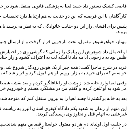
قاضی کشیک دستور داد جسد لعیا به پزشکی قانونی منتقل شود در حالی 
کارآگاهان با این فرضیه که این دو جنایت به هم ارتباط دارد تحقیقات خ
پلیس برای افشای راز این دو جنایت خانوادگی که به نظر می‌رسید با ه
بروند.
مهناز، خواهرشوهر مقتول، تحت بازجویی قرار گرفت و از ارسال چنین 
او احتمال داد شوهرش این پیامک را زمانی که گوشی وی در اختیارش بود
ظنین بود به بازجویی ادامه داد تا اینکه لب به اعتراف گشود و راز جنای
فرید در شرح ماجرا گفت: همه چیز از یک هوس زودگذر شروع شد. وقت
خواستم که برای خرید به بازار برویم. او هم قبول کرد و قرار شد که 
وقتی لعیا وارد خانه شد از پشت او را غافلگیر کردم و بعد نقشه شیطان
می‌شود به او تلفن کردم و گفتم من در هشتگرد هستم و خودرویم خراب شده و نیاز به کمک دا
بعد به خانه برگشتم تا جسد لعیا را به بیرون منتقل کنم که متوجه شد
این متهم از زندان به شعبه یکم دادگاه کیفری استان البرز به ریاست
غیرعلنی به اتهام قتل و تجاوز وی رسیدگی کردند.
در جلسه اول اولیای دم هر دو مقتول خواستار قصاص متهم شدند.سپس م