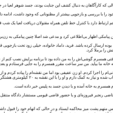
که کارآگاهان به دنبال کشف این جنایت بودند، جسد شوهر لعیا در جاد
ود را با بررسی و بازجویی بیشتر از مظنونانی که وجود داشت، ادامه داد
م ارتباط دارد با کنترل خط تلفن همراه مقتولان دریافت لعیا یک شب قب
پیامکی اظهار بی‌اطلاعی کرد و مدعی شد اصلا چنین پیامکی به زن‌بر
ه ارسال کرده باشد. فرید، داماد خانواده، خیلی زود تحت بازجویی قرا
تش را برملا کرد.
ی همسرم گوشی‌اش را به من داده بود تا برنامه برایش نصب کنم از 
به خانه ما بیاید. من سر ساعت مقرر همسرم را به جایی فرستادم و بعد 
ی‌ام را اجرا کردم. او زن عفیفی بود اما من نقشه‌ام را پیاده کردم و
رم و او را با این نقشه به ۲۰ کیلومتری هشتگرد کشاندم و کشتم.
م همسرم به خانه آمده و با دیدن جسد به پلیس خبر داده است.
 قاضی رنجبر فیروزه‌ای و با حضور قاضی قیومی مستشار دادگاه منتقل 
تهم پشت میز محاکمه ایستاد و در حالی که اتهام خود را قبول داشت،