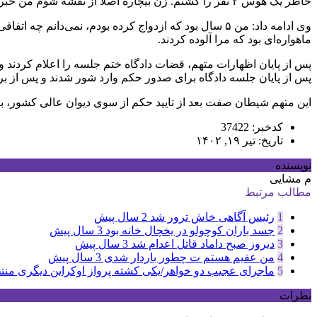
خاطر یک هوس ۲ نفر را کشتم. زن بیچاره اصلاً از نقشه شوم من خبر نداشت. حتی همسرم هم نمی‌دانست که به صورت پیامکی با زن برادرش قرار گذاشته‌ام.
وی ادامه داد: من ۵ سال بود که ازدواج کرده بودم، نمی‌د
ماهواره‌ای بود که مرا آلوده کردند.
پس از پایان اظهارات متهم، قضات دادگاه ختم جلسه را اعلام کردند
پس از پایان جلسه دادگاه برای صدور حکم وارد شور شدند و پس از بررسی پرونده متهم را به ۲ با
این متهم شیطان صفت بعد از تایید حکم از سوی دیوان عالی کشور، ب
کدخبر: 37422
تاریخ: تیر ۱۹, ۱۴۰۲
نویسنده
م مشایی
مطالب مرتبط
1
رئیس آگاهی خاش ترور شد
2 سال پیش
2
جسد باران کوچولو در یخچال خانه بود
3 سال پیش
3
دیروز صبح داماد قاتل اعدام شد
3 سال پیش
4
من عقیم هستم ت چطور باردار شدی
3 سال پیش
5
ماجرای عجیب دو خواهر/یکی کشته پرواز اوکراین دیگری م
نظرات