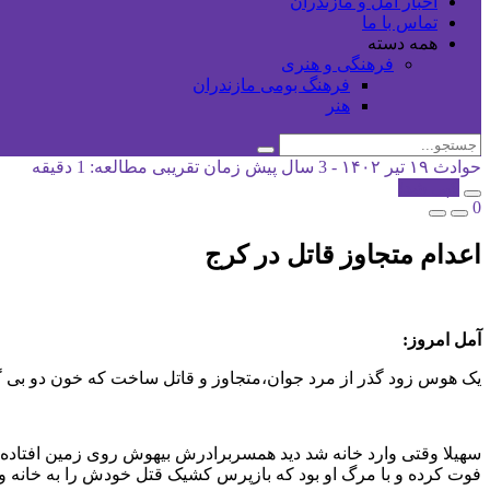
اخبار آمل و مازندران
تماس با ما
همه دسته
فرهنگی و هنری
فرهنگ بومی مازندران
هنر
حوادث
۱۹ تیر ۱۴۰۲ - 3 سال پیش
زمان تقریبی مطالعه: 1 دقیقه
کپی شد!
0
اعدام متجاوز قاتل در کرج
آمل امروز:
یک هوس زود گذر از مرد جوان،متجاوز و قاتل ساخت که خون دو بی گ
سهیلا وقتی وارد خانه شد دید همسربرادرش بیهوش روی زمین افتاده 
فوت کرده و با مرگ او بود که بازپرس کشیک قتل خودش را به خانه وی