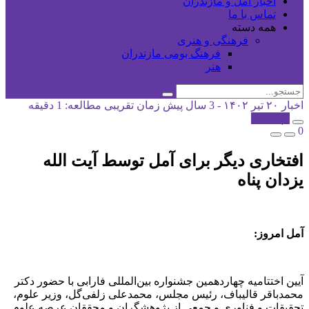
اخبار آمل و مازندران
تماس با ما
همه دسته
فرهنگی و هنری
فرهنگ بومی مازندران
هنر
اخبار
۲۰ تیر ۱۴۰۲ - 3 سال پیش
زمان تقریبی مطالعه: 1 دقیقه
کپی شد!
0
افتخاری دیگر برای آمل توسط آیت الله
یزدان پناه
آمل امروز:
آیین اختتامیه چهاردهمین جشنواره بین‌المللی فارابی با حضور دکتر
محمدباقر قالیباف، رئیس مجلس، محمدعلی زلفی‌گل، وزیر علوم،
تحقیقات و فناوری و جمعی از پژوهشگران و محققان عرصه علوم