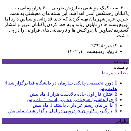
۳۰۰ بسته کمک معیشتی به ارزش تقریبی ۴۰۰ هزارتومانی به
پاکبانان زحمتکش آملی اهدا شد، این بسته های معیشتی به همت
خیرین عزیز شهرمان تهیه گردید که جای قدردانی و سپاس دارد اما
توزیع بسته ها در نایلون زباله و به خط کردن پاکبانان عزیز و انتشار
گسترده تصاویر آنان،واکنش ها و نارضایتی های فراوانی را در پی
داشت.
کدخبر: 37324
تاریخ: اردیبهشت ۱۰, ۱۴۰۲
نویسنده
م مشایی
مطالب مرتبط
1
دوره تخصصی چابکی سازمان در دانشگاه فذا برگزار شد
4
هفته پیش
2
افتتاح فاز اول جاده بالادست هراز
1 ماه پیش
3
چرا عاشورا همچنان زنده و پویاست
1 ماه پیش
4
آیا ایرانیان رسم عزاداری داشتند
1 ماه پیش
5
بزرگترین کاروان خودرویی در آمل برگزار شد
2 ماه پیش
نظرات