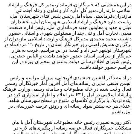
در این همنشینی که خبرنگاران،فرماندار،مدیر کل فرهنگ و ارشاد
اسلامی مازندران،مدیر کل اداره کار و تعاون و رفاه اجتماعی
مازندران،فرماندهی سپاه آمل،رئیس پلیس فتای شهرستان آمل،
ریاست اداره فرهنگ و ارشاد اسلامی شهرستان آمل، بخشداران
قبلی و جدید و معاونین جدید فرمانداری آمل، رئیس اداره صنعت،
معدن، تجارت آمل و تنی چند از مسئولین شهری و استانی حضور
داشتند، محمد محمدی مدیرکل فرهنگ و ارشاد اسلامی مازندران از
برگزاری همایش اصلی روز خبرنگار استان در تاریخ ۲۱ مردادماه در
شهرستان نوشهر خبر داد و گفت: در این مراسم، قریب به هزار
خبرنگار از سراسر استان حضور خواهند داشت و الیاس حضرتی،
رئیس شورای اطلاع‌رسانی دولت به‌عنوان سخنران ویژه در این
مراسم حضور خواهد یافت.
در ادامه دکتر افشین جمشیدی لاریجانی، میزبان مراسم و رئیس
انجمن صنفی مدیران رسانه های آمل آخرین آمار خبرنگاران رسمی
فعال و ثبت شده در خانه مطبوعات و سامانه رسمی وزارت فرهنگ
و ارشاد اسلامی در آمل را ۶۳ نفر اعلام و اظهار امیدواری کرد در
آینده نزدیک با برگزاری کلاسهای متنوع در سطح شهرستان،شاهد
اعتلای هر چه بیشتر سواد رسانه ای و رونق عرصه خبررسانی در
آمل باشیم.
دکتر روزبه نصیری رئیس خانه مطبوعات شهرستان آمل با بیان
مشکلات خبرنگاران فعال عرصه رسانه از پیگیری‌های لازم در
زمینه ساماندهی و بیمه خبرنگاران خبر داد و افزود ان شاالله در