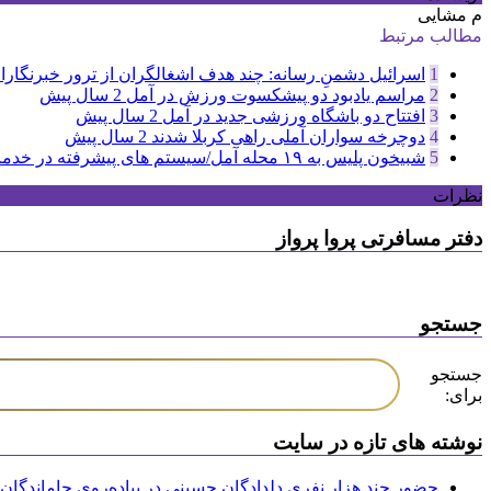
م مشایی
مطالب مرتبط
1
اسرائیل دشمنِ رسانه: چند هدف اشغالگران از ترور خبرنگاران
2
مراسم یادبود دو پیشکسوت ورزش در آمل
2 سال پیش
3
افتتاح دو باشگاه ورزشی جدید در آمل
2 سال پیش
4
دوچرخه سواران آملی راهی کربلا شدند
2 سال پیش
5
شبیخون پلیس به ۱۹ محله آمل/سیستم های پیشرفته در خدمت پلیس
نظرات
دفتر مسافرتی پروا پرواز
جستجو
جستجو
برای:
نوشته های تازه در سایت
حضور چند هزار نفری دلدادگان حسینی در پیاده‌روی جاماندگان 