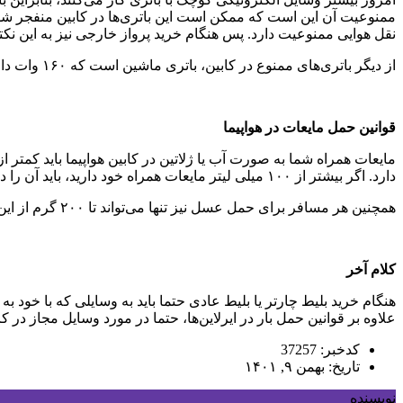
نقل هوایی ممنوعیت دارد. پس هنگام خرید پرواز خارجی نیز به این نکته
از دیگر باتری‌های ممنوع در کابین، باتری ماشین است که ۱۶۰ وات دارد. اگر می‌خواهید ویلچر برقی همراه خود ببرید با ماموران بازرسی را از حمل آن مطلع کنید. حمل شارژر در هواپیما ممنوعیت ندارد.
قوانین حمل مایعات در هواپیما
دارد. اگر بیشتر از ۱۰۰ میلی لیتر مایعات همراه خود دارید، باید آن را در چند ظرف مختلف قرار دهید. همین قانون برای بردن لوازم آرایش در داخل کابین نیز وجود دارد.
همچنین هر مسافر برای حمل عسل نیز تنها می‌تواند تا ۲۰۰ گرم از این ماده غذایی را حمل کند. حمل آن نیز با شرط بسته بندی مناسب انجام می‌شود.
کلام آخر
هنگام خرید بلیط چارتر یا بلیط عادی حتما باید به وسایلی که با خود به 
علاوه بر قوانین حمل بار در ایرلاین‌ها، حتما در مورد وسایل مجاز در 
کدخبر: 37257
تاریخ: بهمن ۹, ۱۴۰۱
نویسنده