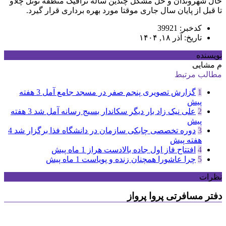
حال شهروندان و حل مشکل چندین ساله ترافیک منطقه تونل چلاو
تا قبل از پایان سال جاری موقتا مورد بهره برداری قرار گیرد.
کدخبر: 39921
تاریخ: آذر ۱۸, ۱۴۰۴
نویسنده
م مشایی
مطالب مرتبط
1
گزارش تصویری پنجم صفر در مسجد جامع آمل
3 هفته
پیش
2
علی نیک زاد بار دیگر سکاندار بسیج رسانه آمل شد
3 هفته
پیش
3
دوره تخصصی چابکی سازمان در دانشگاه فذا برگزار شد
4
هفته پیش
4
افتتاح فاز اول جاده بالادست هراز
1 ماه پیش
5
چرا عاشورا همچنان زنده و پویاست
1 ماه پیش
نظرات
دفتر مسافرتی پروا پرواز