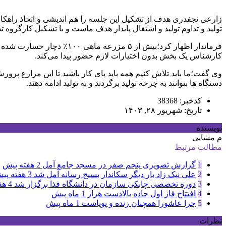
زارعی نجفدری هدف از تشکیل این جلسه را هم اندیشی و اتخاذ راهکا
تولید و تداوم تولید و اشتغال پایدار هدف ماست و با تشکیل کارگر
فرماندار اظهار کرد؛بیش از
کارشناس یک بخش بدون اختیارات لازم حضور پیدا می‌کند.
وی گفت؛ما باید تلاش کنیم همه باید پای کار باشید تا این مزارع پر
دستگاه ها بتوانند به چرخه تولید برگردند و به تولید ادامه دهند.
کدخبر: 38368
تاریخ: شهریور ۲۸, ۱۴۰۳
نویسنده
م مشایی
مطالب مرتبط
1
گزارش تصویری پنجم صفر در مسجد جامع آمل
2 هفته پیش
2
علی نیک زاد بار دیگر سکاندار بسیج رسانه آمل شد
3 هفته پیش
3
دوره تخصصی چابکی سازمان در دانشگاه فذا برگزار شد
4 هفته پیش
4
افتتاح فاز اول جاده بالادست هراز
1 ماه پیش
5
چرا عاشورا همچنان زنده و پویاست
1 ماه پیش
نظرات