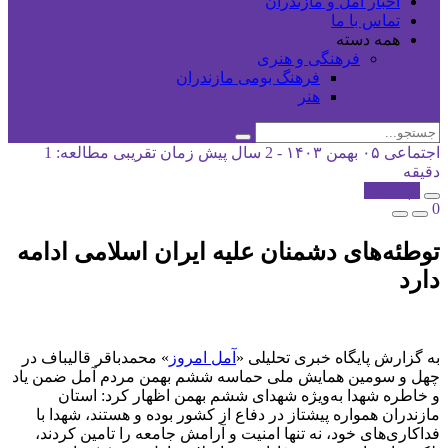
اخبار آمل و مازندران
تماس با ما
همه دسته
فرهنگی و هنری
فرهنگ بومی مازندران
هنر
اجتماعی
۰۵ بهمن ۱۴۰۳ - 2 سال پیش
زمان تقریبی مطالعه: 1
دقیقه
کپی شد!
0
توطئه‌های دشمنان علیه ایران اسلامی ادامه
دارد
به گزارش پایگاه خبری تحلیلی «
آمل امروز
» محمدباقر قالیباف در
چهل و سومین همایش ملی حماسه ششم بهمن مردم آمل ضمن یاد
و خاطره شهدا به‌ویژه شهدای ششم بهمن اظهار کرد: استان
مازندران همواره پیشتاز در دفاع از کشور بوده و هستند، شهدا با
فداکاری‌های خود، نه تنها امنیت و آرامش جامعه را تامین کردند،