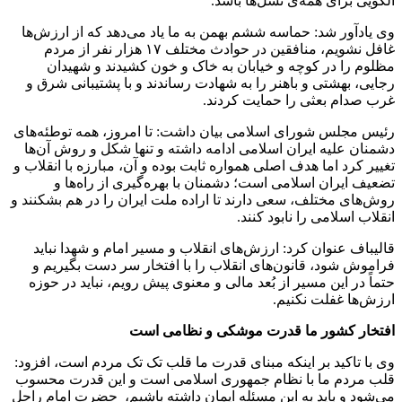
الگویی برای همه‌ی نسل‌ها باشد.
وی یادآور شد: حماسه ششم بهمن به ما یاد می‌دهد که از ارزش‌ها
غافل نشویم، منافقین در حوادث مختلف ۱۷ هزار نفر از مردم
مظلوم را در کوچه و خیابان به خاک و خون کشیدند و شهیدان
رجایی، بهشتی و باهنر را به شهادت رساندند و با پشتیبانی شرق و
غرب صدام بعثی را حمایت کردند.
رئیس مجلس شورای اسلامی بیان داشت: تا امروز، همه توطئه‌های
دشمنان علیه ایران اسلامی ادامه داشته و تنها شکل و روش آن‌ها
تغییر کرد اما هدف اصلی همواره ثابت بوده و آن، مبارزه با انقلاب و
تضعیف ایران اسلامی است؛ دشمنان با بهره‌گیری از راه‌ها و
روش‌های مختلف، سعی دارند تا اراده ملت ایران را در هم بشکنند و
انقلاب اسلامی را نابود کنند.
قالیباف عنوان کرد: ارزش‌های انقلاب و مسیر امام و شهدا نباید
فراموش شود، قانون‌های انقلاب را با افتخار سر دست بگیریم و
حتماً در این مسیر از بُعد مالی و معنوی پیش رویم، نباید در حوزه
ارزش‌ها غفلت نکنیم.
افتخار کشور ما قدرت موشکی و نظامی است
وی با تاکید بر اینکه مبنای قدرت ما قلب تک تک مردم است، افزود:
قلب مردم ما با نظام جمهوری اسلامی است و این قدرت محسوب
می‌شود و باید به این مسئله ایمان داشته باشیم، حضرت امام راحل