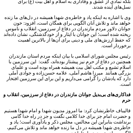
بلکه نمادی از عشق و وفاداری به اسلام و اهل بیت (ع) برای
نسل‌های آینده شدند.
وی با اشاره به اینکه یاد و خاطره‌ی شهدا همیشه در دل‌های ما زنده
خواهد ماند و تلاش آنان الگویی برای همگان است، افزود: خون
جوانان دلاور مردم مازندران در دفاع از سرزمین، انقلاب و ناموس
ریخته شده است؛ این جوانان با ایثار و از خودگذشتگی، نشان داده‌اند
که حفظ ارزش‌های ملی و دینی برای آن‌ها از بالاترین اهمیت
برخوردار است.
رئیس مجلس شورای اسلامی با بیان اینکه مردم استان مازندران
همچنین در دفاع از حرم نیز پیشتاز بوده‌اند، گفت: این سرزمین با
اسلام تشیع و مکتب اهل بیت همیشه همراه بوده است و علمای
بزرگی همانند میرزا هاشم آملی، علامه حسن‌زاده و جوادی آملی
دارد که یادشان را گرامی می‌داریم و این برای این سرزمین افتخار
است.
فداکاری‌های بی‌بدیل جوانان مازندران در دفاع از سرزمین، انقلاب و
حرم
قالیباف خاطرنشان کرد: ما امروز مدیون شهدا و امام شهدا هستیم
و حضرت امام جز برای خدا کلامی نگفت و جز در راه خدا گامی
برنداشت بنابراین این مجالس، مجلس ذکر و یادآوری است؛ یاد و
خاطره‌ی شهدا همیشه در دل‌ ما زنده خواهد ماند و تلاش می‌کنیم،