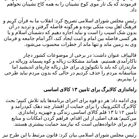
فرمودند که یک تار موی کوخ نشینان را به همه کاخ نشینان نخواهم
داد.
رئیس مجلس شورای اسلامی تصریح کرد: انقلاب ما به قرآن کریم و
فرهنگ اهل بیت متکی بوده و هرگونه فاصله گرفتن و تردید در آن
بدون شک آسیب زا است و نباید اجازه دهیم که دشمنان اسلام و یا
هر کسی فاصله بین امام و امت ایجاد کند، اگر امام جامعه و فرمان
وی به زمین ماند و تنها ماند از خطرات محسوب می‌شود.
قالیباف عنوان داشت: در برخی از موضوعات کشور دچار
ناکارآمدی هستیم، همانند مشکلات زباله و کوه پسماند وزباله در
مازندران که باید با تکنولوژی برای حل زباله چاره‌ای اندیشید اما
متاسفانه مردم را حذف کردیم در حالی که بدون مردم نباید طرحی
را بپذیریم.
راه‌اندازی کالابرگ برای تامین ۱۳ کالای اساسی
وی ادامه داد: هر دو قوه برای اجرای برنامه‌ها باید تلاش کنیم؛ بحث
کالابرگ الکترونیک را برای حمایت از اقشار چند دهک کم‌درآمد و
تأمین ۱۲ تا ۱۳ قلم کالای اساسی زندگی و جهیزیه راه‌اندازی
می‌کنیم؛ هدف اصلی از این اقدام، فراهم کردن امکانات و منابع
لازم برای خانواده‌هایی است که نیازمند حمایت بیشتری هستند.
رئیس مجلس شورای اسلامی بیان کرد: قانون مرتبط با این طرح نیز