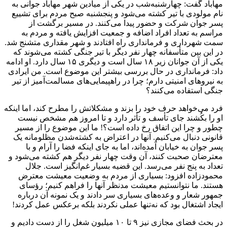
مهاباد گفت: چهارشنبه‌شب در یکی از میادین شهر مهاباد جوانی به
نام مولودی با تیر کشته می‌شود و پنجشنبه صبح مردم برای تشییع
پسر جوان شرکت و حضور پیدا می‌کنند. در مسیر برگشت از
مراسم به تعداد افراد اضافه و جمعیت افزایش یافته و مردم به
سمت شهرداری و فرمانداری راه افتادند و شهر مقداری متشنج شد.
در این بین متأسفانه چهار نفر دیگر با تیر جنگی کشته می‌شوند که
یکی از آن جوانان زیر ۱۸ سال است و دیگری ۱۵ سال دارد.‌ او ادامه
داد: فرمانداری در حال بررسی بیشتر این موضوع است. من ایرادی
به نیروهای امنیتی دارم؛ چرا در راهپیمایی‌های مسالمت‌آمیز از تیر
جنگی استفاده می‌کنند؟
فرد می‌خواهد حرف خود را بزند و مشکلاتش را مطرح کند، اما اینکه
او را بکُشند جای تأسف و تأثر دارد و تا امروز هم مشخص نیست
چطور و چرا این اتفاق رخ داده است؟! ما این موضوع را از مسیر
قانونی دنبال می‌کنیم. آنها در اعتراض به کشته‌شدن مظلومانه یک
پسر جوان به خیابان آمده‌اند، اما به جای اینکه فضا را آرام و با
معترضان صحبت کنند، آن وقت چهار نفر دیگر هم کشته می‌شود و
تعداد به پنج نفر می‌رسد. این قضیه بسیار غم‌انگیز است. جلال
محمودزاده افزود: بسیاری از مردم به وضعیت معیشت معترض
هستند. ما نتوانستیم معیشت مدنظر آنها را فراهم کنیم؛ رؤسای
جمهور شعار و وعده‌های بسیاری سر دادند و یک نمونه آن درباره
ایجاد اشتغال بود که نه‌تنها عملی نکردند بلکه برعکس عمل کردند!
در بحث فضای مجازی نیز ۹ تا ۱۰ میلیون شغل را از دست دادیم و