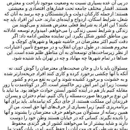
در پی آن عده بسیاری نسبت به وضعیت موجود ناراحت و معترض
هستند. اقشار مختلف جامعه تحت فشارهای اقتصادی و معیشتی
هستند؛ ازجمله کارکنان دولت و بازنشستگان و چه برسد به آنان که
شغل، شرایط اسکان، ازدواج و آینده‌ای ندارند. خب این افراد باید چه
بکنند؟ این افراد به شرایط فعلی معترض هستند و می‌گویند من
زندگی و شرایط نسبی زندگی را می‌خواهم. امیدوارم توسعه عادلانه
بین مناطق کشور شکل بگیرد. این نماینده مجلس ادامه داد: اگر
دقت کنیم اکثر معترضان در حاشیه شهرها و شهرهای کوچک و
محروم هستند. در طول دوران انقلاب و در موضوع تأمین اعتبارات،
از نظر زیرساخت‌های توسعه‌ای به آن‌ مناطق ظلم شده است. این
صداها در تمام شهرها چه مهاباد و چه در تهران باید شنیده شود.
مسئولان باید با دل و جان صحبت‌های معترضان را گوش کنند، نه
آنکه با آنها چکشی برخورد کرده و کاری کنند افراد جریحه‌دارتر شده
و به خشونت و برخورد کشیده شوند و این به نفع مردم و کشور
نیست؛ زیرا این امر آتش زیر خاکستر است. اگر در کوتاه‌مدت با زور
مقابله کنیم باز هم در آینده کشور آبستن حوادث خواهد بود. ما نباید با
این نوع برخوردها صورت‌مسئله را پاک کنیم. تمام دختران و پسران
فرزندان این مملکت هستند، از جای دیگر که نیامده‌اند. باید برای آنها
برنامه‌ریزی کنیم؛ زیرا بسیاری از حرف‌های آنها حق است. من از
همین رسانه از مسئولان می‌خواهم حرف معترضان را بشنوند و آنها
را نادیده نگیرند. کسانی که در خیابان هستند وطن خود را دوست
دارند و شاید بیشتر از ما می‌خواهند کشور از هر گزندی محفوظ
بماند به شرطی که حرمت آنان را حفظ کنیم. او در پایان گفت: ما