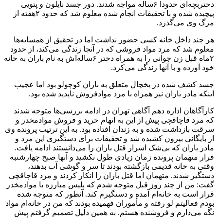
دختربچه‌ای حدودا ۶ساله مواجه شدند. دور جسد نایلون و پتویی
پیچیده شده و با تحقیقات انجام شده معلوم شد که حدود ۲هفته از
مرگ وی می‌گذرد.
هر چند داخل خانه کسی حضور نداشت اما در تحقیق از همسایه‌ها
معلوم شد که مرد مواد فروشی که در آنجا زندگی می‌کند، از حدود
۲ماه قبل زن جوانی را به همراه دختر ۶ساله‌اش به نام باران به خانه
خود آورده و با آنها زندگی می‌کرد.
جسد کشف شده در یخچال متعلق به باران کوچولو بود اما عجیب
اینکه مادر باران نیز همراه با مرد موادفروش ناپدید شده بود.
کارآگاهان اداره دهم آگاهی تهران در ادامه بررسی‌ها متوجه شدند
که ‌مرد قاچاقچی پیش از این به اتهام خرید و فروش مواد‌مخدر و
سرقت بازداشت شده و به زندان افتاده بود. به این ترتیب پرونده وی
از بایگانی بیرون کشیده شد و تحقیقات برای دستگیری این مرد و
مادر باران که بی‌شک اسرار قتل باران را می‌دانستند ادامه یافت.
فرار متهمان پرونده زمان زیادی طول نکشید و آنها صبح چهارشنبه
وقتی به خانه قدیمی بازگشته بودند تا سر و گوشی آب بدهند،
دستگیر شدند. متهمان اما قتل باران را انکار کردند و مرد قاچاقچی
گفت: من از چند روز قبل متوجه شدم که پلیس مبارزه با مواد‌مخدر
قرار است به خانه‌ام آمده و دستگیرم کند. آنطور که متوجه شده
بودم فعالیتم لو رفته و مأموران فهمیده بودند که من در خانه‌ام مواد
نگه می‌دارم و فروشنده هستم. به همین دلیل تصمیم گرفتم پیش