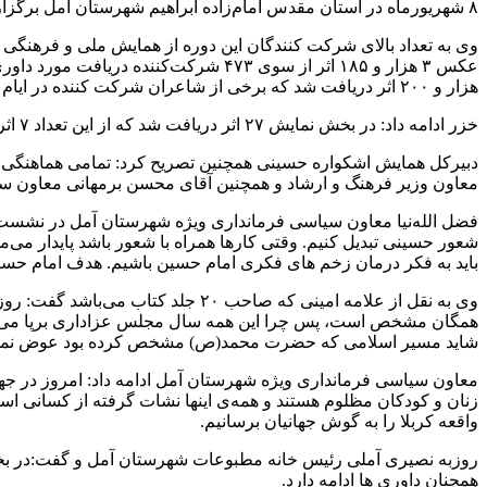
۸ شهریورماه در آستان مقدس امام‌زاده ابراهیم شهرستان آمل برگزار شد و در مجتمع های فرهنگی شهرستان‌ها نمایش، شب شعر و نمایشگاه عکس برگزار می‌شود و این روند تا ۱۴ شهریور ماه ادامه دارد.
وی به تعداد بالای شرکت کنندگان این دوره از همایش ملی و فرهنگی و
هزار و ۲۰۰ اثر دریافت شد که برخی از شاعران شرکت کننده در ایام ماه رمضان در بیت رهبری شعر سرودند که این موضوع باعث بالا رفتن سطح آثار و وزن رقابت ها می شود.
خزر ادامه داد: در بخش نمایش ۲۷ اثر دریافت شد که از این تعداد ۷ اثر به مرحله نهایی راه پیدا کردند.همچنین در بخش کودک و نوجوان نیز بیش از ۴۰۰ اثر دریافت شده و همچنان داوری‌ها ادامه دارد.
معاون وزیر فرهنگ و ارشاد و همچنین آقای محسن برمهانی معاون 
فضل الله‌نیا معاون سیاسی فرمانداری ویژه شهرستان آمل در نشست 
شعور حسینی تبدیل کنیم. وقتی کارها همراه با شعور باشد پایدار می‌م
باید به فکر درمان زخم های فکری امام حسین باشیم. هدف امام حسین م
وی به نقل از علامه امینی که صاحب
همگان مشخص است، پس چرا این همه سال مجلس عزاداری برپا می‌کنید. 
شاید مسیر اسلامی که حضرت محمد(ص) مشخص کرده بود عوض نمی‌شد 
زنان و کودکان مظلوم هستند و همه‌ی اینها نشات گرفته از کسانی است
واقعه کربلا را به گوش جهانیان برسانیم.
روزبه نصیری آملی رئیس خانه مطبوعات شهرستان آمل و گفت:در بخش
همچنان داوری ها ادامه دارد.