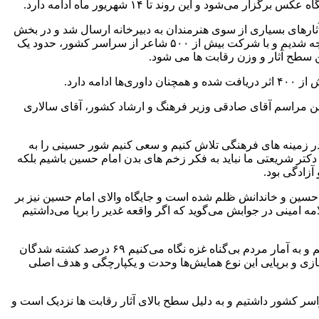
آثارهای بسیاری از سوی هنرمندان به دبیرخانه ارسال شد و در بخش
عکس ۳ هزار و ۱۸۵ اثر از سوی ۴۷۳ شرکت‌کننده دریافت مورد داوری قرار گرفت. همچنین در بخش شعر با استقبال بی نظیر شاعران مواجه شدیم و با شرکت بیش از ۵۰۰ شاعر از سراسر کشور، حدود یک
گی ها برای مراسم اختتامیه روز پنج‌شنبه ۱۵ شهریورماه انجام شده و در این مراسم آقای صادقی وزیر فرهنگ و ارشاد کشور، آقای سالاری
 زمینه های فرهنگی تلاش کنیم و سعی کنیم شور حسینی را به
 دکتر شریعتی ما نباید به فکر زخم های بدن امام حسین باشیم بلکه
آزادگی بود.
 که در حق امام حسین و خاندانش ظلم شده است و جایگاه والای امام حسین نیز بر
امینی در جوابش می‌گوید که اگر واقعه غدیر را برپا می‌داشتیم
معاون سیاسی فرمانداری ویژه شهرستان آمل ادامه داد: امروز در جهان اسلام حوادث تلخی رغم می‌خورد و وقتی خبرها را با دقت می‌خوانیم و به آمار مردم بی‌گناه غزه نگاه می‌کنیم ۶۹ درصد کشته شدگان
سازی و برپایی این نوع همایش‌ها وحدت و یکپارچگی و هدف اصلی
کشور داشتیم و به دلیل سطح بالای آثار رقابت ها نزدیک است و