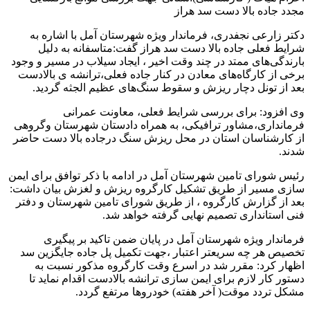
مجدد جاده بالا دست سد هراز
دکتر زارعی نجفدری، فرماندار ویژه شهرستان آمل با اشاره به
شرایط فعلی جاده بالا دست سد هراز گفت:متاسفانه به دلیل
بارندگی‌های ممتد در چند وقت اخیر ، ایجاد سیلاب در مسیر و وجود
برخی از کارگاه‌های معادن در کنار جاده فعلی،ترانشه ی بالادست
بعد از تونل دچار ریزش و سقوط سنگ‌های عظیم الجثه گردید.
وی افزود: برای بررسی شرایط فعلی، معاونت عمرانی
فرمانداری،مشاور ترافیکی، به همراه دادستان شهرستان وگروهی
از کارشناسان استان در محل ریزش سنگ درجاده بالا دست حاضر
شدند.
رئیس شورای تامین شهرستان آمل در ادامه با ذکر توافق برای ایمن
سازی مسیر از طریق تشکیل کارگروه ریزش و لغزش بیان داشت:
بعد از گزارش کارگروه ، از طریق شورای تامین شهرستان و دفتر
فنی استانداری تصمیم نهایی گرفته خواهد شد.
فرماندار ویژه شهرستان آمل در پایان ضمن تاکید بر پیگیری
تخصیص هر چه سریعتر اعتبار ،جهت تکمیل پل جاده جایگزین سد
اظهار کرد: مقرر شد در اسرع وقت کارگروه مذکور نسبت به
دستور کار لازم برای ایمن سازی ترانشه بالادست اقدام نماید تا
مشکل تردد موقت( آخر هفته) خودروها مرتفع گردد.