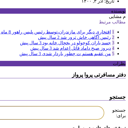
تاریخ: آذر ۳, ۱۴۰۰
نویسنده
م مشایی
مطالب مرتبط
1
افتخاری دیگر برای مازندران،توسط رئیس پلیس راهور
8 ماه پیش
2
رئیس آگاهی خاش ترور شد
2 سال پیش
3
جسد باران کوچولو در یخچال خانه بود
3 سال پیش
4
دیروز صبح داماد قاتل اعدام شد
3 سال پیش
5
من عقیم هستم ت چطور باردار شدی
3 سال پیش
نظرات
دفتر مسافرتی پروا پرواز
جستجو
جستجو
برای: