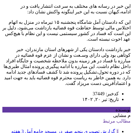
این خبر در رسانه های مختلف به سرعت انتشار یافت و در
ادامه،کیهان نسبت به این خبر اینگونه واکنش نشان داد:
این که دادستان آمل شامگاه پنجشنبه ۱۵ تیرماه در منزل به اتهام
اختلاس مالی توسط حفاظت قوه قضائیه بازداشت می‌شود، دلیل بر
این است که فساد در کشور سیستمی نیست و این نظام با هیچ‌کس
عهد اخوت نبسته است.
خبر بازداشت دادستان یکی از شهرهای استان مازندران‌، خبر
کوتاهی بود ولی دارای وسـعت و نشان از عزم قوه قضائیه در
مبارزه با فساد در هر زمینه بدون ملاحظه شخصیت و جایگاه افراد
داخل نظام داشت. این مبارزه با ادامه پیگیری پرونده امثال طبری‌ها
که در دوره تحول،تشکیل پرونده شد تا کشف فسادهای جدید ادامه
دارد. به همین خاطر به ریاست محترم قوه قضائیه باید به جهت امید
و اعتماد‌آفرینی دست مریزاد گفت.
کدخبر: 37449
تاریخ: تیر ۲۰, ۱۴۰۲
نویسنده
م مشایی
مطالب مرتبط
1
گزارش تصویری پنجم صفر در مسجد جامع آمل
3 هفته