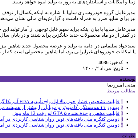
زیبا و امکانات و استانداردهای به روز به تولید انبوه خواهد رسید.
مدیرعامل گروه خودروسازی سایپا با اشاره به اینکه یکسال از توقف تول
نیز برای سایپا ضرر به همراه داشت و گزارش‌های مالی نشان می‌دهد اگر تولید پراید ادامه پیدا می‌کر
مدیرعامل سایپا با بیان اینکه پراید سهم قابل توجهی از آمار تولید ای
در کمتر از دو ماه محصولات جدید جایگزین پراید شدند و در پایان سال۹۹ نیز شاهد بودیم که سایپا بدون پراید نسبت به سال ۹۸ افزایش تولید نیز داشت.
سیدجواد سلیمانی در ادامه به تولید و عرضه محصول جدید شاهین نیز ا
یا امکانات خودروهای غیرایرانی بود، اما شاهین محصولی است که از 
کدخبر: 4086
تاریخ: مرداد ۲, ۱۴۰۰
نویسنده
مدنی امیررضا
مطالب مرتبط
1
قابلیت تشخیص فشار خون بالا اپل واچ تأییدیه FDA آمریکا گرفت
2
ویندوز ۱۱ هم‌بستگی کامپیوتر و موبایل را بیشتر از همیشه می‌کند
3
قابلیت مخفی و حذف‌شده GTA ۵ لو رفت
12 ماه پیش
4
دومین کنگره ملی یافته‌های نوین روان‌شناسی کاربردی در آمل 
5
دومین کنگره ملی یافته‌های نوین روان‌شناسی کاربردی در آمل 
نظرات