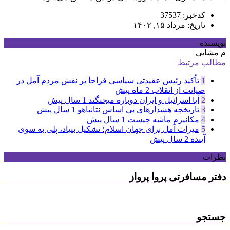
کدخبر: 37537
تاریخ: مرداد ۱۵, ۱۴۰۲
نویسنده
م مشایی
مطالب مرتبط
1
تأکید رئیس عقیدتی سیاسی فراجا بر نقش مردم آمل در
صیانت از انقلاب
2 ماه پیش
2
آیا اسرائیل و ایران دوباره میجنگند
1 سال پیش
3
تاریخچه هشدارهای بی اساس نتانیاهو
1 سال پیش
4
مکانیزم ماشه چیست
1 سال پیش
5
میراث آمل برای جهان اسلام؛ تشکیل بنیاد، پلی به سوی
آینده
2 سال پیش
نظرات
دفتر مسافرتی پروا پرواز
جستجو