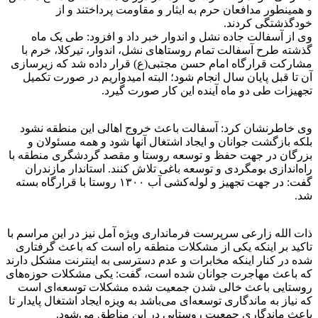
و همینطور مدافعان حرم به ایثار و مقاومت پرداختند و از
خودگذشتگی کردند.
وی از آسفالت جاده نشل و اندوار خبر داد و افزود: طی یک ماه
گذشته طرح آسفالت تمام روستاهای نشل، اندوار، تیرکلا، خرم با
مشارکت قرارگاه امام حسن مجتبی(ع) قرار داده شد که زیرسازی
آن تا قبل پایان سال انجام شود؛ البته امیدواریم در صورت تکمیل
تجهیزات طی دو ماه آینده این کار صورت گیرد.
وی خاطرنشان کرد: آسفالت باعث خروج اهالی این منطقه نشود
بلکه بازگشت جوانان و ایجاد اشتغال آنها شود و همه مسئولان و
بزرگان در جهت حفظ و توسعه روستا و مقصد گردشگری منطقه با
راه‌اندازی بومگردی و توسعه باغی تلاش کنند. استاندار مازندران
گفت: در جهت تجهیز و لوله‌کشی آب ۱۳۰۰ روستا با قرارگاه بسته
شد.
ذات الله زارعی سرپرست فرمانداری ویژه آمل نیز در این مراسم با
تاکید بر اینکه یکی از مشکلات منطقه راه است که باعث گرفتاری
شده در کنار اینکه مخابرات و عدم دسترسی به اینترنت مشکل دارند
که باعث مهاجرت جوانان شده است، گفت: یکی مشکلات حوزه‌های
روستایی باعث خالی شدن جمعیت شده مشکلات توسعه‌ای است
که نیاز به ماندگاری توسعه‌ای می‌باشد به ویزه ایجاد اشتغال پایدار تا
باعث ماندگاری جمعیت روستایی در این مناطق می‌شود.