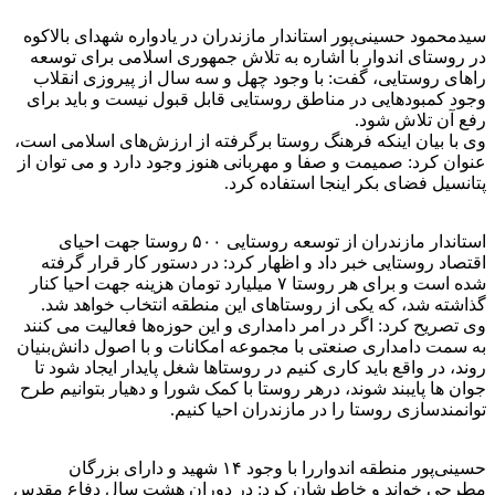
سیدمحمود حسینی‌پور استاندار مازندران در یادواره شهدای بالاکوه
در روستای اندوار با اشاره به تلاش جمهوری اسلامی برای توسعه
راهای روستایی، گفت: با وجود چهل و سه سال از پیروزی انقلاب
وجود کمبودهایی در مناطق روستایی قابل قبول نیست و باید برای
رفع آن تلاش شود.
وی با بیان اینکه فرهنگ روستا برگرفته از ارزش‌های اسلامی است،
عنوان کرد: صمیمت و صفا و مهربانی هنوز وجود دارد و می توان از
پتانسیل فضای بکر اینجا استفاده کرد.
استاندار مازندران از توسعه روستایی ۵۰۰ روستا جهت احیای
اقتصاد روستایی خبر داد و اظهار کرد: در دستور کار قرار گرفته
شده است و برای هر روستا ۷ میلیارد تومان هزینه جهت احیا کنار
گذاشته شد، که یکی از روستاهای این منطقه انتخاب خواهد شد.
وی تصریح کرد: اگر در امر دامداری و این حوزه‌ها فعالیت می کنند
به سمت دامداری صنعتی با مجموعه امکانات و با اصول دانش‌بنیان
روند، در واقع باید کاری کنیم در روستاها شغل پایدار ایجاد شود تا
جوان ها پایبند شوند، درهر روستا با کمک شورا و دهیار بتوانیم طرح
توانمندسازی روستا را در مازندران احیا کنیم.
حسینی‌پور منطقه اندواررا با وجود ۱۴ شهید و دارای بزرگان
مطرحی خواند و خاطرشان کرد: در دوران هشت سال دفاع مقدس