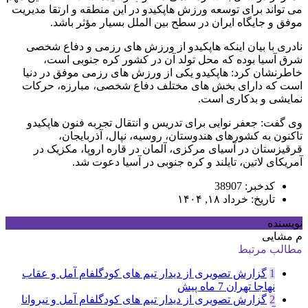
می تواند برای توسعه ورزش هاپکیدو در این منطقه و ارتقا مدیریت
موفق و جایگاه ایران در سطح بین الملل بسیار مؤثر باشد.
نادری با بیان اینکه هاپکیدو از ورزش های رزمی و دفاع شخصی
شرق آسیا بوده که محل تولد آن در کشور کره جنوبی است،
خاطرنشان کرد: هاپکیدو یکی از ورزش های رزمی موفق در دنیا
است که دارای بخش های مختلف دفاع شخصی، مبارزه، حرکات
نمایشی و بدکاری است.
وی گفت: جعفر نوایی برای تدریس و انتقال تجربه فنون هاپکیدو
تاکنون به کشورهای هندوستان، روسیه، نپال، آذربایجان،
قرقیزستان در آسیای مرکزی، آلمان در قاره اروپا، مکزیک در
آمریکای لاتین، تایلند و‌ کره جنوبی در آسیا دعوت شد.
کدخبر: 38907
تاریخ: خرداد ۱۸, ۱۴۰۴
نویسنده
م مشایی
مطالب مرتبط
1
گزارش تصویری از دیدار تیم های کودگلفام آمل و عقاب
نهاجا تهران
7 ماه پیش
2
گزارش تصویری از دیدار تیم های کودگلفام آمل و نیروانا