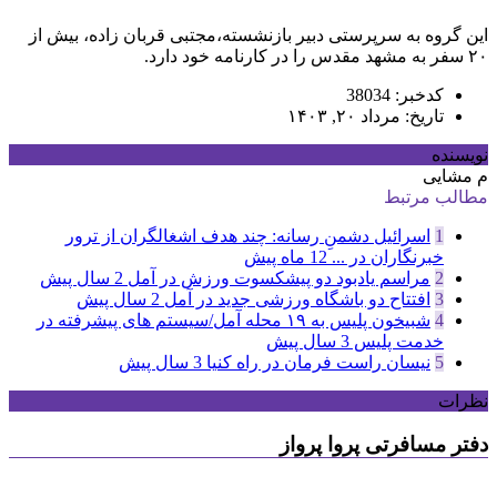
این گروه به سرپرستی دبیر بازنشسته،مجتبی قربان زاده، بیش از
۲۰ سفر به مشهد مقدس را در کارنامه خود دارد.
کدخبر: 38034
تاریخ: مرداد ۲۰, ۱۴۰۳
نویسنده
م مشایی
مطالب مرتبط
1
اسرائیل دشمنِ رسانه: چند هدف اشغالگران از ترور
خبرنگاران در ...
12 ماه پیش
2
مراسم یادبود دو پیشکسوت ورزش در آمل
2 سال پیش
3
افتتاح دو باشگاه ورزشی جدید در آمل
2 سال پیش
4
شبیخون پلیس به ۱۹ محله آمل/سیستم های پیشرفته در
خدمت پلیس
3 سال پیش
5
نیسان راست فرمان در راه کنیا
3 سال پیش
نظرات
دفتر مسافرتی پروا پرواز