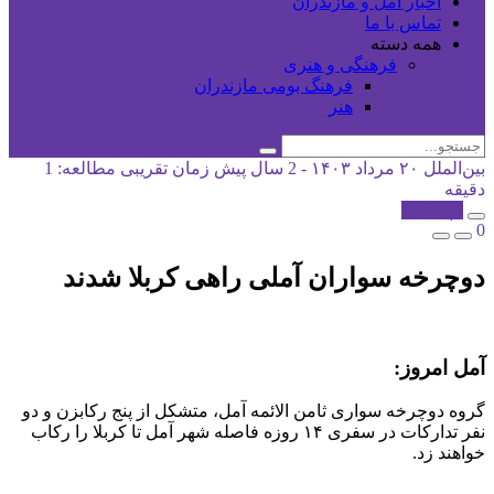
اخبار آمل و مازندران
تماس با ما
همه دسته
فرهنگی و هنری
فرهنگ بومی مازندران
هنر
بین‌الملل
۲۰ مرداد ۱۴۰۳ - 2 سال پیش
زمان تقریبی مطالعه: 1
دقیقه
کپی شد!
0
دوچرخه سواران آملی راهی کربلا شدند
آمل امروز:
گروه دوچرخه سواری ثامن الائمه آمل، متشکل از پنج رکابزن و دو
نفر تدارکات در سفری ۱۴ روزه فاصله شهر آمل تا کربلا را رکاب
خواهند زد.