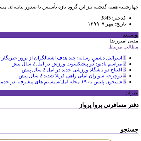
چهارشنبه هفته گذشته نیز این گروه تازه تأسیس با صدور بیانیه‌ای مسئ
کدخبر: 3845
تاریخ: مهر ۷, ۱۳۹۹
نویسنده
مدنی امیررضا
مطالب مرتبط
1
اسرائیل دشمنِ رسانه: چند هدف اشغالگران از ترور خبرنگاران
2
مراسم یادبود دو پیشکسوت ورزش در آمل
2 سال پیش
3
افتتاح دو باشگاه ورزشی جدید در آمل
2 سال پیش
4
دوچرخه سواران آملی راهی کربلا شدند
2 سال پیش
5
شبیخون پلیس به ۱۹ محله آمل/سیستم های پیشرفته در خدمت پلیس
نظرات
دفتر مسافرتی پروا پرواز
جستجو