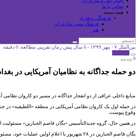
اخبار آمل و مازندران
تماس با ما
همه دسته
فرهنگی و هنری
فرهنگ بومی مازندران
هنر
بین‌الملل
۰۷ مهر ۱۳۹۹ - 6 سال پیش
زمان تقریبی مطالعه: 0 دقیقه
کپی شد!
0
دو حمله جداگانه به نظامیان آمریکایی در بغداد
منابع داخلی عراقی از دو انفجار جداگانه در مسیر دو کاروان نظامی آ
در حمله اول یک کاروان نظامی آمریکایی در منطقه «اللطیفیه» در جنو
وقوع پیوست.
در همین حال، گروه جدیدالتأسیس «یگان قاصم الجبارین» مسئولیت ای
یگان قاصم الجبارین در ۲۸ شهریور با اعلام اولین عملیات خود، مسئولیت حمله به کاروان نظامیان ائتلاف بین المللی آمریکا در دو منطقه در عراق را برعهده گرفت.