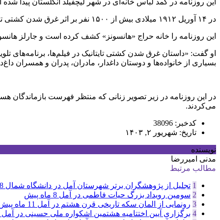
این روزنامه در کمد لباس خانه‌ای در شهر لیچفیلد انگلستان پیدا شده 
در ۱۴ آوریل ۱۹۱۲ میلادی بیش از ۱۵۰۰ نفر بر اثر غرق شدن کشتی تایتانیک جان خود را از دست دادند. این کشتی غول‌پیکر پس از برخورد با کوه یخ در اقیانوس اطلس غرق شد.
این روزنامه را خانه حراج «هانسونز» کشف کرده است و جارلز هانسون
او گفت: «داستان غرق شدن کشتی تایتانیک در فیلم‌ها، برنامه‌های تلوی
بسیاری از خانواده‌ها و دوستان داغدار، مادران، پدران و همسران داغ‌دی
در این روزنامه در زیر تصویر زنانی که منتظر فهرست بازماندگان ه
می‌کردند.
کدخبر: 38096
تاریخ: شهریور ۲, ۱۴۰۳
نویسنده
مدنی امیررضا
مطالب مرتبط
1
تجلیل از پژوهشگران برتر شهرستان آمل در دانشگاه شمال
8 ماه پی
2
سومین رویداد بزرگ حیات فاطمی در آمل
8 ماه پیش
3
رونمایی از المان سکه تاریخی قرن هشتم در آمل
11 ماه پیش
4
برگزاری آیین اختتامیه هشتمین اشکواره ملی حسینی در آمل