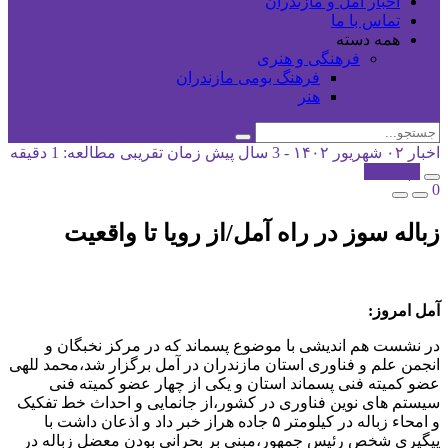
اخبار آمل و مازندران
تماس با ما
همه دسته
فرهنگی و هنری
فرهنگ بومی مازندران
هنر
اخبار
۰۲ شهریور ۱۴۰۲ - 3 سال پیش
زمان تقریبی مطالعه: 1 دقیقه
کپی شد!
0
زباله سوز در راه آمل/از رویا تا واقعیت
آمل امروز:
در نشست هم اندیشی با موضوع پسماند که در مرکز نخبگان و
انجمن علم و فناوری استان مازندران در آمل برگزار شد،محمد للهی
عضو کمیته فنی پسماند استان و یکی از چهار عضو کمیته فنی
سیستم های نوین فناوری در کشور،از جانمایی و احداث خط تفکیک
و امحاء زباله در کیلومتر ۵ جاده هراز خبر داد و اذعان داشت با
پیگیری شخص رئیس جمهور،مبنی بر بحرانی بودن معضل زباله در