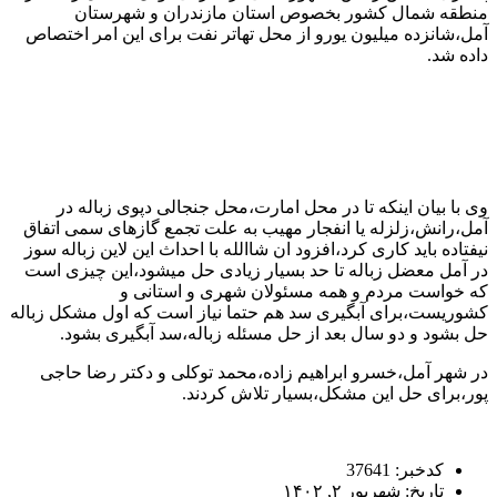
منطقه شمال کشور بخصوص استان مازندران و شهرستان
آمل،شانزده میلیون یورو از محل تهاتر نفت برای این امر اختصاص
داده شد.
وی با بیان اینکه تا در محل امارت،محل جنجالی دپوی زباله در
آمل،رانش،زلزله یا انفجار مهیب به علت تجمع گازهای سمی اتفاق
نیفتاده باید کاری کرد،افزود ان شاالله با احداث این لاین زباله سوز
در آمل معضل زباله تا حد بسیار زیادی حل میشود،این چیزی است
که خواست مردم و همه مسئولان شهری و استانی و
کشوریست،برای آبگیری سد هم حتما نیاز است که اول مشکل زباله
حل بشود و دو سال بعد از حل مسئله زباله،سد آبگیری بشود.
در شهر آمل،خسرو ابراهیم زاده،محمد توکلی و دکتر رضا حاجی
پور،برای حل این مشکل،بسیار تلاش کردند.
کدخبر: 37641
تاریخ: شهریور ۲, ۱۴۰۲