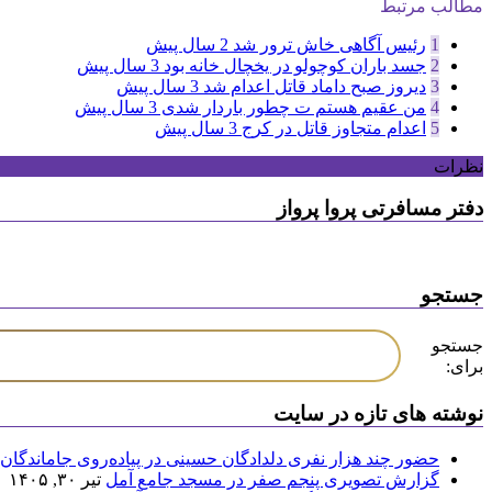
مطالب مرتبط
1
رئیس آگاهی خاش ترور شد
2 سال پیش
2
جسد باران کوچولو در یخچال خانه بود
3 سال پیش
3
دیروز صبح داماد قاتل اعدام شد
3 سال پیش
4
من عقیم هستم ت چطور باردار شدی
3 سال پیش
5
اعدام متجاوز قاتل در کرج
3 سال پیش
نظرات
دفتر مسافرتی پروا پرواز
جستجو
جستجو
برای:
نوشته های تازه در سایت
حضور چند هزار نفری دلدادگان حسینی در پیاده‌روی جاماندگان 
گزارش تصویری پنجم صفر در مسجد جامع آمل
تیر ۳۰, ۱۴۰۵