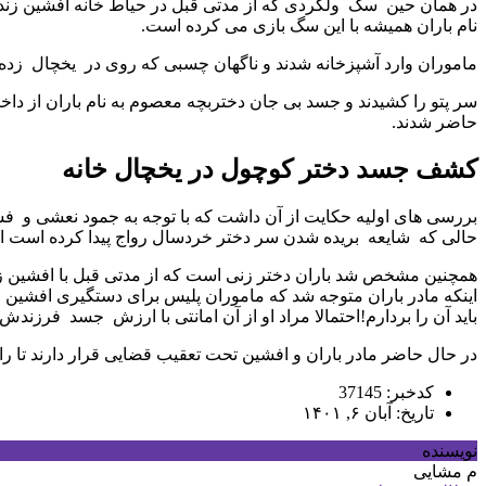
در همان حین سگ ولگردی که از مدتی قبل در حیاط خانه افشین زندگی 
نام باران همیشه با این سگ بازی می کرده است.
ماموران وارد آشپزخانه شدند و ناگهان چسبی که روی در یخچال زده شد
سر پتو را کشیدند و جسد بی جان دختربچه معصوم به نام باران از د
حاضر شدند.
کشف جسد دختر کوچول در یخچال خانه
بررسی های اولیه حکایت از آن داشت که با توجه به جمود نعشی و
حالی که شایعه بریده شدن سر دختر خردسال رواج پیدا کرده است اما 
همچنین مشخص شد باران دختر زنی است که از مدتی قبل با افشین زندگی
اینکه مادر باران متوجه شد که ماموران پلیس برای دستگیری افشین مر
باید آن را بردارم!احتمالا مراد او از آن امانتی با ارزش جسد فرزندش 
در حال حاضر مادر باران و افشین تحت تعقیب قضایی قرار دارند تا ر
کدخبر: 37145
تاریخ: آبان ۶, ۱۴۰۱
نویسنده
م مشایی