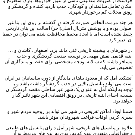
حراست از ضربات مکانیکی ناشی از عبور خودروها، پارک شطرنج و
امکان تعامل سالمندان و کودکان، جذب بازدید کننده و گردشگر و
رونق محلات کم برخوردار شهری
هر چند مرمت الحاقی صورت گرفته در گذشته بر روی این بنا غیر
اصولی بوده و با پوشش متریال اصلی(آجر) اصالت این بنای تاریخی
حفظ نشده است اما با ایجاد محیط محافظت شده می توان در حفظ
آن تدبیر کرد.
در شهرهای با پیشینه تاریخی غنی مانند یزد، اصفهان، کاشان و …
ابنیه قدیمی نقش مهمی در توسعه صنعت گردشگری و جذب
مسافر داشته که سالانه بودجه مشخصی برای حفظ و ماندگاری آن
تخصیص می یابد.
آتشکده آمل که از معدود بناهای ماندگار از دوره ساسانیان در ایران
است می تواند پتانسیل بالایی در جذب گردشگر داشته باشد و با
توجه به اینکه آمل به عنوان یک شهر غیر ساحلی مقصد گردشگران
نیست، احیای ابنیه تاریخی در رونق اقتصادی این شهر تاثیر گذار
خواهد بود.
ضمنا ایجاد اماکن تفریحی در شهر می تواند بر روحیه مردم شهر و
سپری کردن اوقات فراغت شهروندان مؤثر باشد.
علاوه بر پتانسیل های تاریخی، شهر آمل دارای پتانسیل های طبیعی
و جغرافیایی متعددی بوده که به زودی به ایده های مربوط به آن