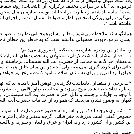
یادداشت کیهان توضیحی ارائه کرد که نشان می‌داد برداشت اینجانب ب
فرموده اند ” باید در مراحل مختلف برگزاری آن (انتخابات) روند ش
است ” بیانیه یاد شده از نظارت بر انتخابات توسط سازمان ملل سخن
می‌گیرد، ولی ویژگی اشخاص ناظر و ضوابط اعمال شده در اجرای انت
نداشته باشد “.
همانگونه که ملاحظه می‌شود منظور ایشان همخوانی نظارت با ضوابط 
ایشان فرموده بودند همخوانی نداشته است که به خاطر این خطای ناخو
و، اما، در این وجیزه اشاره به سه نکته را ضروری می‌دانم؛
۱ ــ بعد از انتشار یادداشت کیهان، مسئولان و شخصیت‌های بلند پا
بیانیه‌های جداگانه به حمایت از حضرت آیت الله سیستانی برخاستند 
جائی برای خُرده گیری نمی‌بینم، ولی آنچه در این میان حائز اهمیت
عراق امید آفرین و برای دشمنان اسلام نا امید کننده و رنج آور خواهد ب
۲ ــ برخی از منتقدان، یادداشت نگارنده را توهین آمیز نامیده اند 
سطرِ یادداشت یاد شده موج می‌زند و اینجانب به باور قلبی و نه تشریفا
با توجه به جایگاه برجسته و قابل احترام حضرت آیت الله سیستانی، ا
کیهان به وضوح نشان می‌دهند که همواره از اقدامات حضرت آیت الله س
۳ ــ شماری هرچند اندک نیز با اشاره به حضور حضرت آیت الله سیستان
خصوص گفتنی است مرز‌های جغرافیائی اگرچه معتبر و قابل احترام هستن
این کشور و آن کشور دارد و به ایران و عراق و لبنان و سوریه و پاکس
حسین شریعتمداری