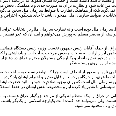
ا واقعیت فاصله داشته است و حضرت ایشان آنگونه که در بیانیه دفتر 
فافیت مراعات شود و نظارت بر آن به صورت جدی و با همآهنگی بخش مر
 نمی‌گوید بلکه از همآهنگی نظارت با ضوابط سازمان ملل سخن می‌گو
خابات با ضوابط سازمان ملل همخوان باشد تا جای هیچگونه اعتراض و
سازمان ملل بوده است و نه نظارت سازمان ملل بر انتخابات عراق. از
استه از محضر معظم له پوزش می‌خواهم و امید آن که عذر تقصیر اینجا
یه عراق، از جمله آقایان رئیس جمهور، نخست وزیر، رئیس دستگاه قضائی
و ضمن ابراز ارادت به ساحت مقدس مرجعیت، اینجانب و یادداشتی را ک
 است و درخور تقدیر، اتحاد و یکپارچگی مسئولان محترم عراق در دفاع
ود و از این روی بایسته شکر.
که اتهامی ناروا و به دور از انصاف است چرا که تواضع نسبت به ساحت 
ت ظاهری، از جایگاه برجسته و قابل تقدیر و احترام ایشان یاد کرده ام. 
ین سازمان ملل است که برای توجیه صلاحیت خود به تائید حضرت ایشان 
یستانی با تقدیر یاد کرده ایم و مخصوصاً نقش ایشان در حفظ استقلال
ی در عراق و اینکه معظم له یکی از مراجع بزرگوار عراق هستند، به نگ
د، ولی نمی‌توانند جدا کننده امت یکپارچه اسلامی از یکدیگر باشند. 
تان و … محدود نمی‌شود.