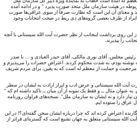
معظم له آمده است خطاب به نماینده ویژه دبیر کل سازمان ملل
بوطه در هیئت سازمان ملل متحد صورت پذیرد ” و در ادامه آمده
ید و معنای آن این است که نظارت صرفاً از سوی عراقی‌ها صورت
 ایراد از طرف بعضی گروه‌های ذی ربط در صحت انتخابات وجود
 این روی برداشت اینجانب از نظر حضرت آیت الله سیستانی با آنچه
نب را بپذیرند.
، رئیس مجلس، آقای نوری مالکی، آقای حیدر العبادی و … با صدر
ه نوشته بودم، به شدت محکوم کردند. اعتراض حضرات را می‌پذیرم و
 از مرجعیت و حمایت از معظم له است که به یقین، برای مردم شریف
حضرت آیت الله سیستانی و عرض ادب و ابراز ارادت به ایشان در سطر
به عنوان مثال ــ و فقط یک نمونه از آن میان ــ تاکید داشته ام که ”
نیاز دارد و نه ایشان به سازمان ملل”. نسخه‌های فراوان روزنامه
 عراق را ستوده ایم.
ارنده اعتراض کرده اند که چرا درباره ایشان سخن گفته‌ای؟! در این
آیت الله سیستانی متعلق به جهان تشیع است که گستره‌ای فراتر از