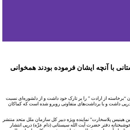
نی با آنچه ایشان فرموده بودند همخوانی
روز شنبه (۵ مهرماه ۹۹) که با توجه به انگیزه نگارش آن، عنوان “برخاسته از ارادت ” را بر تارک خود داشت و از دلشوره‌ای نسبت
 درپی داشت و با برداشت‌های متفاوتی روبرو شده است که کماکان
نین هینیس پلاسخارت” نماینده ویژه دبیر کل سازمان ملل متحد منتشر
خوشبختانه دفتر حضرت آیت الله سیستانی (دام عزّه) درپی انتشار