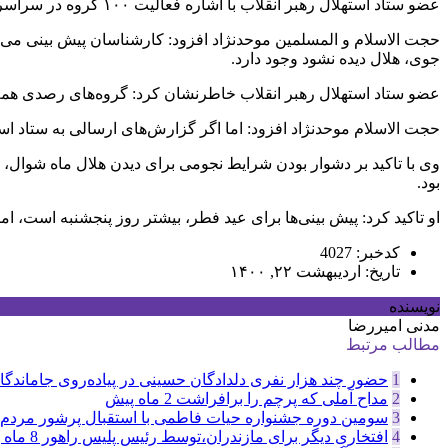
عضو ستاد استهلال رهبر انقلاب با اشاره فعالیت ۱۰۰ گروه در سراسر کشور از چهارشنبه، برای دیدن هلال ماه شوال، گفت: طبق پیش بینی کارشناسان، دیدن هلال ماه در غروب فردا چهارشنبه دشوار است.
حجت الاسلام و المسلمین موحدنژاد افزود: کارشناسان پیش بینی می‌کن
جوی، هلال دیده نشود وجود دارد.
عضو ستاد استهلال رهبر انقلاب خاطرنشان کرد: گروه‌های رصدی همه توان
حجت الاسلام موحدنژاد افزود: اما اگر گزارش‌های ارسالی به ستاد استهلال دفتر رهبر ا
بود.
او تاکید کرد: پیش بینی‌ها برای عید فطر، بیشتر روز پنجشنبه است، اما ا
کدخبر: 4027
تاریخ: اردیبهشت ۲۲, ۱۴۰۰
نویسنده
مدنی امیررضا
مطالب مرتبط
1
حضور چند هزار نفری دلدادگان حسینی در پیاده‌روی جاماندگان
2
مداح آملی که پرچم را برافراشت
2 ماه پیش
3
سومین دوره جشنواره حیات فاطمی با استقبال پرشور مردم 
4
افتخاری دیگر برای مازندران،توسط رئیس پلیس راهور
8 ماه پیش