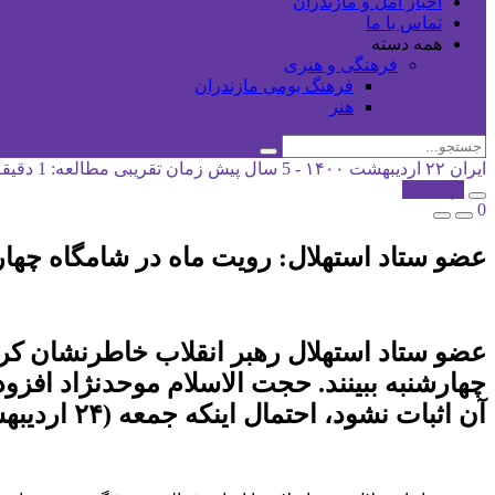
اخبار آمل و مازندران
تماس با ما
همه دسته
فرهنگی و هنری
فرهنگ بومی مازندران
هنر
ایران
۲۲ اردیبهشت ۱۴۰۰ - 5 سال پیش
زمان تقریبی مطالعه: 1 دقیقه
کپی شد!
0
عضو ستاد استهلال: رویت ماه در شامگاه چهارشنبه 
عضو ستاد استهلال رهبر انقلاب خاطرنشان کرد:
چهارشنبه ببینند. حجت الاسلام موحدنژاد افزود
آن اثبات نشود، احتمال اینکه جمعه (۲۴ اردیبهشت) عید فطر باشد، وجود دارد.