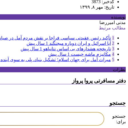
کدخبر: 3873
تاریخ: مهر ۸, ۱۳۹۹
نویسنده
مدنی امیررضا
مطالب مرتبط
1
تأکید رئیس عقیدتی سیاسی فراجا بر نقش مردم آمل در صیان
2
آیا اسرائیل و ایران دوباره میجنگند
1 سال پیش
3
تاریخچه هشدارهای بی اساس نتانیاهو
1 سال پیش
4
مکانیزم ماشه چیست
1 سال پیش
5
میراث آمل برای جهان اسلام؛ تشکیل بنیاد، پلی به سوی آینده
نظرات
دفتر مسافرتی پروا پرواز
جستجو
جستجو
برای: