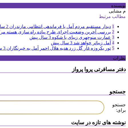
نویسنده
م مشایی
مطالب مرتبط
1
دیدار مستقیم مردم آمل با فرماندهی انتظامی مازندران
2 سال پیش
2
بررسی آخرین وضعیت اجرای طرح پیاده راه سازی هسته مرک
3
عمارت منوچهری زیبای با شکوه
3 سال پیش
4
آمل زیباتر خواهد شد
3 سال پیش
5
تور یکروزه غار گل زرد هدیه هلال احمر آمل به خبرنگاران
3 سال پیش
نظرات
دفتر مسافرتی پروا پرواز
جستجو
جستجو
برای:
نوشته های تازه در سایت