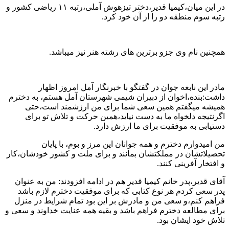
در این میان،کیمیا قدیر،دختر تیزهوش آملی،رتبه ۱۱ ریاضی کشور و
رتبه سوم منطقه دو را از آن خود کرد.
همچنین نام وی جزو برترین های رشته هنر نیز میباشد.
مادر این نابغه جوان در گفتگو با خبرنگار آمل امروز اظهار
داشت:بنده،اخوان از دبیران شیمی شهرستان آمل هستم، به دخترم
همیشه میگفتم همین سعی شما برای من ارزشمند است،حتی
اگرنتیجه دلخواه ما به دست نیاید،همین حرکت و تلاش تو برای
دستیابی به موفقیت برای ما ارزش دارد.
من امیدوارم دخترم و همه جوانان این مرز و بوم، با پایان
تحصیلاتشان در مملکتشان بمانند و برای ملت و کشور خودشان،کار
و افتخار آفرینی کنند.
آقای قدیر،پدر خانم کیمیا قدیر هم در ادامه افزودند: من به عنوان
پدر سعی کردم هر نوع کتابی که برای موفقیت دخترم لازم باشد
فراهم کنم،و سعی من و مادرش بر این بود تمام شرایط در منزل
برای مطالعه دخترم فراهم باشد و بقیه همه عنایت خداوند و سعی و
تلاش خود ایشان بود.