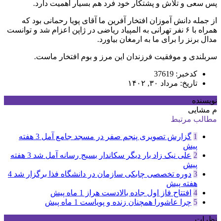
پس سعی و تلاش و پشتکار خود فرد هم بسیار اهمیت دارد.
از جمله دانش آموزان افتخار آفرین ما آقای پویا رحمانی بود که
همراه با ۶ نفر تهرانی به المپیاد ریاضی در ژاپن اعزام شد و توانست
مدال برنز را برای ما به ارمغان بیاورد.
سربلندی و موفقیت فرزندان این مرز و بوم افتخار ماست.
کدخبر: 37619
تاریخ: مرداد ۳۰, ۱۴۰۲
نویسنده
م مشایی
مطالب مرتبط
1
گزارش تصویری پنجم صفر در مسجد جامع آمل
3 هفته
پیش
2
علی نیک زاد بار دیگر سکاندار بسیج رسانه آمل شد
3 هفته
پیش
3
دوره تخصصی چابکی سازمان در دانشگاه فذا برگزار شد
4
هفته پیش
4
افتتاح فاز اول جاده بالادست هراز
1 ماه پیش
5
چرا عاشورا همچنان زنده و پویاست
1 ماه پیش
نظرات