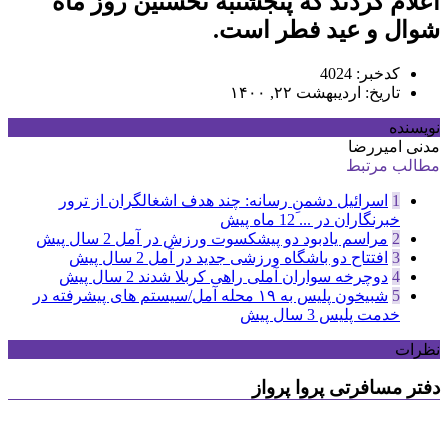
اعلام کردند که پنجشنبه نخستین روز ماه
شوال و عید فطر است.
کدخبر: 4024
تاریخ: اردیبهشت ۲۲, ۱۴۰۰
نویسنده
مدنی امیررضا
مطالب مرتبط
1
اسرائیل دشمنِ رسانه: چند هدف اشغالگران از ترور
خبرنگاران در ...
12 ماه پیش
2
مراسم یادبود دو پیشکسوت ورزش در آمل
2 سال پیش
3
افتتاح دو باشگاه ورزشی جدید در آمل
2 سال پیش
4
دوچرخه سواران آملی راهی کربلا شدند
2 سال پیش
5
شبیخون پلیس به ۱۹ محله آمل/سیستم های پیشرفته در
خدمت پلیس
3 سال پیش
نظرات
دفتر مسافرتی پروا پرواز