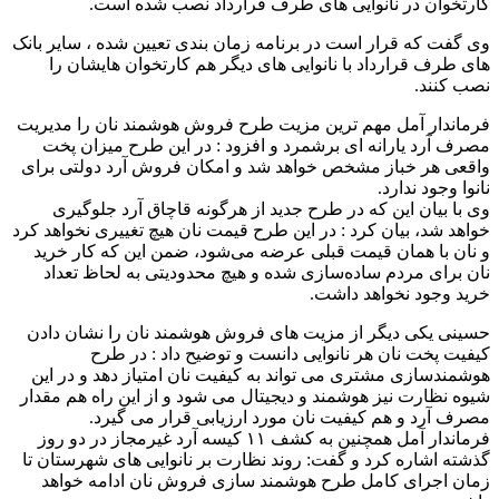
کارتخوان در نانوایی های طرف قرارداد نصب شده است.
وی گفت که قرار است در برنامه زمان بندی تعیین شده ، سایر بانک
های طرف قرارداد با نانوایی های دیگر هم کارتخوان هایشان را
نصب کنند.
فرماندار آمل مهم ترین مزیت طرح فروش هوشمند نان را مدیریت
مصرف آرد یارانه ای برشمرد و افزود : در این طرح میزان پخت
واقعی هر خباز مشخص خواهد شد و امکان فروش آرد دولتی برای
نانوا وجود ندارد.
وی با بیان این که در طرح جدید از هرگونه قاچاق آرد جلوگیری
خواهد شد، بیان کرد : در این طرح قیمت نان هیچ تغییری نخواهد کرد
و نان با همان قیمت قبلی عرضه می‌شود، ضمن این که کار خرید
نان برای مردم ساده‌سازی شده و هیچ محدودیتی به لحاظ تعداد
خرید وجود نخواهد داشت.
حسینی یکی دیگر از مزیت های فروش هوشمند نان را نشان دادن
کیفیت پخت نان هر نانوایی دانست و توضیح داد : در طرح
هوشمندسازی مشتری می تواند به کیفیت نان امتیاز دهد و در این
شیوه نظارت نیز هوشمند و دیجیتال می شود و از این راه هم مقدار
مصرف آرد و هم کیفیت نان مورد ارزیابی قرار می گیرد.
فرماندار آمل همچنین به کشف ۱۱ کیسه آرد غیرمجاز در دو روز
گذشته اشاره کرد و گفت: روند نظارت بر نانوایی های شهرستان تا
زمان اجرای کامل طرح هوشمند سازی فروش نان ادامه خواهد