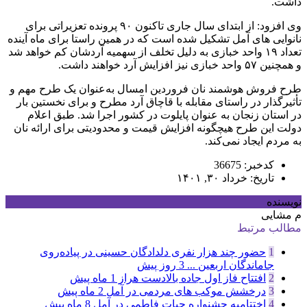
داشت.
وی افزود: از ابتدای سال جاری تاکنون ۹۰ پرونده تعزیراتی برای
نانوایی های آمل تشکیل شده است که در همین راستا برای ماه آینده
تعداد ۱۹ واحد خبازی به دلیل تخلف از سهمیه آردشان کم خواهد شد
و همچنین ۵۷ واحد خبازی نیز افزایش آرد خواهند داشت.
طرح فروش هوشمند نان فروردین امسال به‌عنوان یک طرح مهم و
تأثیرگذار در راستای مقابله با قاچاق آرد مطرح و برای نخستین بار
در استان زنجان به عنوان پایلوت در کشور اجرا شد. طبق اعلام
دولت این طرح هیچگونه افزایش قیمت و محدودیتی برای ارائه نان
به مردم ایجاد نمی‌کند.
کدخبر: 36675
تاریخ: خرداد ۳۰, ۱۴۰۱
نویسنده
م مشایی
مطالب مرتبط
1
حضور چند هزار نفری دلدادگان حسینی در پیاده‌روی
جاماندگان اربعین ...
3 روز پیش
2
افتتاح فاز اول جاده بالادست هراز
1 ماه پیش
3
درخشش موکب های مردمی در آمل
2 ماه پیش
4
اختتامیه جشنواره حیات فاطمی در آمل
8 ماه پیش