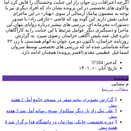
اگرچه اعترافات زن جوان راز این جنایت وحشتناک را فاش کرد اما
واکاوی های تخصصی در این پرونده نشان داد که افراد دیگری نیز با
توجه به مضمون پیامک ارسالی از سوی «بهناز» در این ماجرای
جنایی نقش دارند. این گونه بود که قاضی «عارفی راد» با صدور
دستورات محرمانه ای، بررسی های بیشتر درباره زوایای پنهان این
ماجرا و دستگیری دیگر عوامل مرتبط با این جنایت را به کارآگاهان
دایره قتل عمد پلیس آگاهی خراسان رضوی سپرد. به گزارش
روزنامه خراسان، تاکنون دو مرد جوان به اتهام همدستی با زن ۲۲
ساله شناسایی شده اند که بررسی های تخصصی توسط سروان
اسماعیل عظیمی مقدم (افسر پرونده) همچنان ادامه دارد.
کدخبر: 37184
تاریخ: آبان ۱۰, ۱۴۰۱
نویسنده
م مشایی
مطالب مرتبط
1
گزارش تصویری پنجم صفر در مسجد جامع آمل
2 هفته
پیش
2
علی نیک زاد بار دیگر سکاندار بسیج رسانه آمل شد
3 هفته
پیش
3
دوره تخصصی چابکی سازمان در دانشگاه فذا برگزار شد
4
هفته پیش