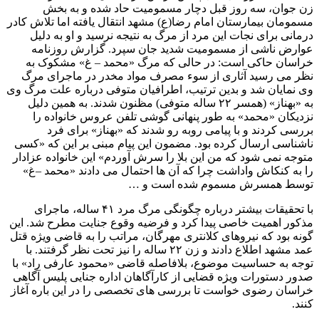
زن جوان، سه روز قبل دچار مسمومیت حاد شده و به بخش
مسمومان بیمارستان امام رضا(ع) مشهد انتقال یافته اما تلاش کادر
درمانی برای نجات این مرد از مرگ به نتیجه نرسید و او به دلیل
عوارض ناشی از مسمومیت شدید جان سپرد. گزارش روزنامه
خراسان حاکی است: در حالی که مرگ «محمد – غ» مشکوک به
نظر می رسید آثاری از سوء مصرف مواد مخدر در ماجرای مرگ
وی نمایان شد و بدین ترتیب، اطرافیان متوفی درباره علت مرگ وی
به «بهناز» (همسر ۲۲ ساله متوفی) مظنون شدند. به همین دلیل
نزدیکان «محمد» به طور پنهانی گوشی تلفن عروس خانواده را
بررسی کردند و با پیامی روبه رو شدند که «بهناز» برای فرد
ناشناسی ارسال کرده بود. مضمون این پیام مبنی بر این که «کسی
متوجه نمی شود که من این بلا را سرش آوردم» این خانواده عزادار
را به کنکاش واداشت چرا که آن ها احتمال می دادند «محمد –غ»
توسط همسرش مسموم شده است و …
با تحقیقات بیشتر درباره چگونگی مرگ مرد ۴۱ ساله، ماجرای
مذکور اهمیت خاصی پیدا کرد و فرضیه وقوع جنایت مطرح شد. این
گونه بود که نیروهای کلانتری مهرگان، مراتب را به قاضی ویژه قتل
عمد مشهد اطلاع دادند و زن ۲۲ ساله را نیز تحت نظر گرفتند. با
توجه به حساسیت موضوع، بلافاصله قاضی «محمود عارفی راد» با
صدور دستورات ویژه قضایی از کارآگاهان اداره جنایی پلیس آگاهی
خراسان رضوی خواست تا بررسی های تخصصی را در این باره آغاز
کنند.