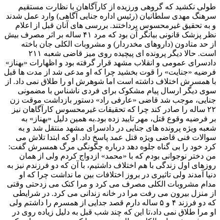
طولی نکشید که گروهی ورزیده از کارآگاهان با نظارت مستقیم
سرهنگ مهدی سلطانیان (رئیس اداره جنایی آگاهی) وارد عمل شدند
و به تحقیق غیرمحسوس پرداختند. بررسی های آنان قبل از اعلام
نظر پزشک قانونی بیانگر آن بود که مرد ۴۱ ساله بر اثر مصرف بیش
از حد متادون (داروهای مخدردار) و مشروبات الکلی جان باخته
است. حالا دیگر پرونده ای پیچیده روی میز قاضی شعبه ۲۱۱
دادسرای عمومی و انقلاب مشهد قرار گرفته بود و اظهارات «بهناز»
فرضیه «جنایت» را قوت بخشید چرا که او مدعی شد از مدت ها قبل
با همسرش اختلاف داشته است اما شوهرش او را طلاق نمی داد. از
سوی دیگر ارسال پیام مشکوک برای فردی ناشناس با مضمونی
جنایی، موجب شد قاضی «عارفی راد» دستور بازداشت موقت زن
۲۲ ساله را صادر کند چرا که تحقیقات غیرمحسوس کارآگاهان نیز
بر فرضیه وقوع قتل، مهر تایید زده بود.به همین دلیل «بهناز» به
شعبه ویژه پرونده های جنایی در دادسرای مشهد منتقل شد و به
سوالات فنی قاضی ویژه قتل عمد پاسخ داد. او که ابتدا تلاش می
کرد خود را بی گناه جلوه دهد درباره چگونگی مرگ همسرش گفت:
من دختر نوجوانی بودم که با «محمد» ازدواج کردم ولی از همان
روزهای اول زندگی با هم اختلاف داشتیم، با آن که دو فرزندم نیز به
دنیا آمدند ولی تاثیری در بروز اختلافات بین ما نداشت چرا که او
مدام مشروبات الکلی مصرف می کرد و مرا کتک می زدحتی وقتی
از منزل بیرون می رفت مرا در خانه زندانی می کرد. در شرایطی
که دو فرزند ۴ و ۵ ساله دارم قصد جدایی از همسرم را داشتم ولی
او مرا طلاق نمی داد،تا این که چند شب قبل به دلیل زیاده روی در