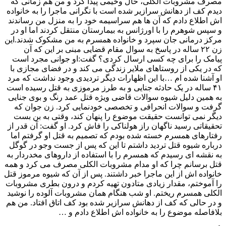
مصرف مشروبات الکلی، حال وخیمی پیدا کرد و من هم زمانی که
دیدم کف از دهانش سرازیر شده است با نگرانی ماجرا را به خانواده
اش اطلاع دادم که آن ها هم سراسیمه خود را به منزل من رساندند
و سپس شوهرم را با اورژانس به بیمارستان منتقل کردند اما او در
مرکز درمانی جان سپرد و خانواده همسرم به من مشکوک شدند.این
زن ۲۲ ساله در پاسخ به سوال مقام قضایی مبنی بر این که آن
پیامک را برای چه کسی ارسال کردی؟ گفت:او جوانی مجرد است
که در یکی از روستاهای ملایر زندگی می کند و در فضای مجازی با
او آشنا شده ام …با این اظهارات دیگر تردیدی وجود نداشت که مرد
۴۱ ساله در یک حادثه جنایی و به طرز مرموزی به قتل رسیده است
به همین دلیل شیوه سوالات قاضی ویژه قتل عمد رنگ و بوی جنایی
گرفت و سوالات انحرافی و تخصصی خودنمایی کرد. زن جوان که
دیگر نمی توانست حقیقت موضوع را پنهان کند، وقتی به بن بست
تحقیقاتی رسید ناگهان راز هولناکی را فاش کرد. او گفت: آن قدر از
رفتارهای همسرم خسته شده بودم که تصمیم به قتل او گرفتم اما
درباره شیوه قتل تردید داشتم تا این که پس از جست وجو در گوگل
به نقشه ای رسیدم که همسرم را با استفاده از داروهای مخدردار به
قتل برسانم چرا که او مدام مشروبات الکلی مصرف می کرد و همه
خانواده اش از این ماجرا خبر داشتند. پس از آن که شیوه مرموز قتل
را آموختم، مقدار زیادی متادون تهیه کردم و درون بطری مشروبات
الکلی همسرم ریختم. او شب هنگام همان مشروبات آلوده را نوشید
و در حالی که کف از دهانش سرازیر شده بود کف اتاق افتاد. من هم
بلافاصله موضوع را به خانواده اش اطلاع دادم و …