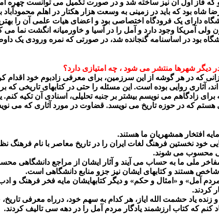
ه فاز اول آن نیز ساخته شد و در صورت تکمیل می توانست چهره آمل 
ه بود که باید در زمینی به وسعت هزار هکتار در اهلم محمودآباد بنا م
دارای یک فرودگاه اختصاصی بود و اعضای هیات علمی آن را بهترین ا
ولی آمریکا وجود دارد و آمل را در آسیا و خاورمیانه انگشت نما می ک
اه بود در اساسنامه گنجانده شد، در صورتی که نمره ورودی یک داوطلب
در دیگر شهرها منتشر می شود ، چه امتیازی دارد؟
ه در هر گوشه از این سرزمین، برای معرفی زادبوم خود اقدام کرده اند،
ه اند، آثاری روایی بوده است. این مسئله را حتی در کتابهای تاریخی که
برای زادگاهم می نویسم بیشتر بر جنبه تحلیلی، اسنادی آن تکیه کنم. ی
هستم که در حوزه تاریخ می نویسد. قضاوت در مورد آثاری که می ن
ایه افتخار همشهریان ما هستند.
نایی خود نخستین فرهنگ لغات ایران را در تاریخ معاصر با نام فرهنگ 
ملی محسوب می شوند.
مفاخر ملی ما به حساب می آیند و آثار ایشان از مراجع دانشگاهی مح
 شاخص هستند و کتابهای ایشان نیز جزو منابع دانشگاهی است.
مردم آمل» و «امثال و حکم» و دیگر کتابهایشان مایه فخر فرهنگ و ادب
 کردند.
 زنده یاد حشمت الله ایاز، هر کدام به سهم خود، درراه معرفی تاریخ، 
د کنم که کتاب ارزشمند یادگار مردم آمل را در دهه سی تالیف کردند.