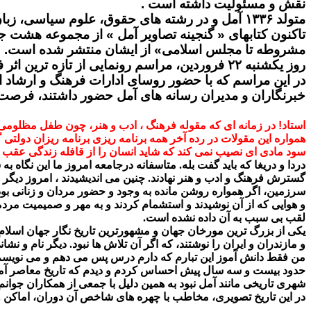
نقش و مسئولیت داشته است .
متولد ۱۳۳۶ آمل و در رشته های حقوق، علوم سیاسی، زبان و ادبیات فرانسه دانش آموخته اند.
تاکنون کتابهای « گنجینه تصاویر آمل » از مجموعه هشت 
مشروطه تا مجلس اسلامی» از ایشان منتشر شده است.
روز یکشنبه ۲۲ فروردین، مراسم رونمایی از تازه ترین اثر فاخر ایشان با نام از مجلس مشروطه تا مجلس اسلامی به میزبانی شهرداری آمل و در دفتر شهردار برگزار شد.
در این مراسم که با حضور روسای ادارات فرهنگ و ارشاد
خبرنگاران و مدیران رسانه های آمل حضور داشتند، فرصت م
استاد! در زمانه ای که مقوله فرهنگ ، ادب و هنر، چون طفل مظلومی 
همواره این مقولات در رده آخر همه برنامه ریزی برنامه ریزان دولتی 
سود مادی ای نصیب نمی کند که شاید انسان را از قافله زندگی عقب بی
دردا و دریغا که باید گفت بله. متاسفانه درجامعه امروز ما این نگاه ب
گسترش فرهنگ و ادب و هنر نهادند. چنین می اندیشیدند ، امروز دیگر 
سرزمین، اگر همواره روشن مانده به وجود و حضور مردان و زنانی بوده 
و هوایی که از آن نوشیدند و استشمام کردند و به مهر و صمیمیت مردمی
لقب بی سبب به آن داده نشده است.
یکی از بزرگ ترین مورخان جهان و مشهورترین تاریخ نگار جهان اسلام 
و مازندران و ایران را نوشتند، که اگر آن تلاش ها نبود. دیگر نام و نش
من فقط دانش آموز این تبارم که دارم درس پس می دهم و می نویسم
حدود بیست و سه سال پیش احساس کردم و دیدم که تاریخ معاصر آمل 
شهری تاریخی مانند آمل نبود به همین دلیل با جمعی از همکاران جوانم ش
در این تاریخ تصویری، مخاطب با چهره های شاخص آن دوران، اماکن و رویدادهایی که طی ۲۰۰ سال ب