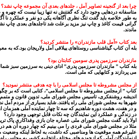
چرا بعد از گنجینه تصاویر آمل ، جلدهای بعدی آن مجموعه چاپ نشد؟
متاسفانه دردهایی وجود دارد که گفتنش نه تنها زیبا نیست که چهره و
به طور خلاصه باید گفت تنگ نظری آگاهانه یکی دو نفر و عملکرد نا آگ
گرانی قیمت کاغذ و چاپ نیز مزید برعلت شد تاجلدهای بعدی چاپ نشود.
ماندند.
بعد کتاب «آمل قلب مازندران» را منتشر کردید؟
بله آن کتاب گیتاشناسی روستاهای ییلاقی آمل ولاریجان بود.که به مع
مازندران سرزمین پدری سومین کتابتان بود؟
بله کتاب ” مازندران سرزمین پدری” ادای دینی به سرزمین سبز شمالی 
می پردازند و کتابهایی که ملی است.
از مجلس مشروطه تا مجلس اسلامی را با چه هدفی منتشر نمودید؟
کتاب ” ازمجلس مشروطه تا مجلس اسلامی”، کتابی است که بر چگون
اندیشه روشنفکری، تاسیس مجلس شورای ملی، تدوین قانون و متمم قانو
شهرها به مجلس شورای ملی راه یافتند. شاید بسیاری از مردم آمل ندانند که طی ۲۴ دوره و۷۲ سال حیات مجلس شورای ملی، هفده نماینده آملی وآملی ال
و در هفت، هشت دوره شاهدیم که سه تا چهار نماینده آملی همزمان از
در زندگی و عملکرد این نمایندگان چه نکات قابل توجهی وجود دارد؟
اولا باید گفت مجلس شورای ملی عصاره جان بازی وفداکاری پاک ترین 
مثلا در مجلس شورای ملی فردی را می بینیم که چهار دوره آن هم د
علیرغم همه موقعیت ها ومناصبی که داشت، به لحاظ اینکه وضعیت م
ازنمایندگان آملی که ازحوزه های مختلف انتخابیه کشور به مجلس راه