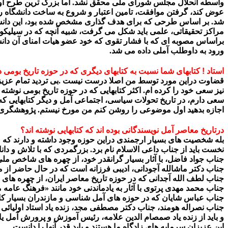
واسطه انحلال مجلس شورای ملی محقق نشد. اما بزرگ ترین طرح او ک
عوض کند، گرفتن موافقت، تامین اعتبار و شروع به ساخت دانشگاه رضا شا
شد. بر اساس طرحی که برای هدف گذاری مشخص شده بود، این دانشگاه 
مراکز تحقیقاتی، علمی باید شکل می گرفت، شبیه آنچه که در سیلیکون 
براساس مصوبه ای که با فشار تقوی که خود عضو هیات امنای آن دانشگ
ورود به داوطلب آملی داده می شد.
استاد ! کتابهای شما نسبت به کتابهای دیگری که در حوزه تاریخ بومی 
قضاوت دراین مورد توسط من اصلا درست نیست .بی تردید تمام عزیزانی ک
نیز سعی خود را کرده ام. اکثر کتابهایی که در حوزه تاریخ بومی نوشت
سعی دارم، در تاریخ تحولات سیاسی، اجتماعی آمل و دیگر کتابهایی که 
اجازه بدهید اول موضوعی را روشن کنم من مورخ نیستم. پژوهشگری 
درتاریخ معاصر آمل نویسندگانی بوده اند که کتابهایی نوشته اند؟
بله شخصیت های بسیار ارجمندی دراین حوزه وجود داشته و دارند که م
نخست باید از جناب داعی الاسلام نام برد. بزرگمردی که با تلاش و دا
جناب جواد فاضل، با آثار بسیار گرانقدر خود، از چهره های شاخص 
جناب دکتر ماشالله آجودانی، ادیبی فرزانه است که در حال حاضر از 
جناب لطف الله آجدانی که در حوزه تاریخ معاصر ایران، از چهره های
جناب محمد مهدی پرتوی با آثار به یادماندنی خود مانند «فرهنگ عامه 
جناب عباس شایان که در حوزه های آمل شناسی و مازندران بسیار کار
جناب نصراله هومند، جناب دکتر مصطفی مجد، زنده یاد استاد اولیائی و
و باید از زنده یاد صمصام الدین علامه، رئیس آموزش و پرورش آمل یا
این عزیزان سرمایه های زادگاه ما هستند و باید قدر آنها را دانست.