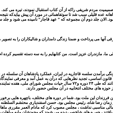
 صمیمیت مردم شریفی راکه از آن کتاب استقبال نمودند، تیره می کند.
اهانه عده قلیلی سبب شد تا سوتفاهماتی در مورد آن پیش بیایدکه نتیج
 الان جلد دوم آن مجموعه که ” عهد قاجار” نامیده می شود و جلد سوم 
رفی آنها می پرداخت و ضمنا زندگی دامداران و شالیکاران را به تصویر 
ما، مازندران عزیز است. من کتابهایم را به سه دسته تقسیم کرده ام.
گی برآمدن سلسه قاجاریه در ایران، عملکرد پادشاهان آن سلسله د
ن اساسی، تجدید نظرهایی که درآن به عمل آمد و معرفی نمایندگان آم
اصل وارد قوه مقننه شدند
 حوزه های مختلف انتخابیه در آن مجلس حضور دارند.
فرزندان این ملت بود. شما در دوره های مختلف، باچهره هایی برخورد
ر زمان رضا شاه، رئیس مجلس بود. حسن اسفندیاری محتشم السلطنه مرد
الی مناسبی نداشت ، مجلس مصوب کرد که مادام العمر مقرری ماهانه
 یافتند ، چهر ه های شاخصی دیده می شوند که وجودشان مایه مباهات 