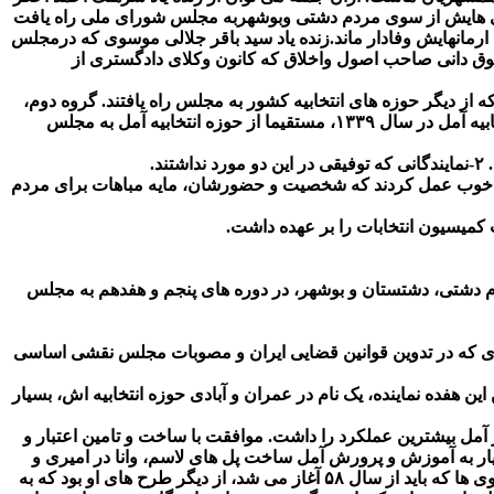
انی هایش از سوی مردم دشتی وبوشهربه مجلس شورای ملی راه یافت
 ارمانهایش وفادار ماند.زنده یاد سید باقر جلالی موسوی که درمجلس
وق دانی صاحب اصول واخلاق که کانون وکلای دادگستری از
ه از دیگر حوزه های انتخابیه کشور به مجلس راه یافتند. گروه دوم،
نمایندگانی بودند که تحت لوای عنوان نمایندگی مازندران وارد مجلس شدند و گروه سوم، نمایندگانی هستند که بعد از مستقل شدن حوزه انتخابیه آمل در سال ۱۳۳۹، مستقیما از حوزه انتخابیه آمل به مجلس
خود خوب عمل کردند که شخصیت و حضورشان، مایه مباهات برای مردم
 کمیسیون انتخابات را بر عهده داشت.
دم دشتی، دشتستان و بوشهر، در دوره های پنجم و هفدهم به مجلس
ی که در تدوین قوانین قضایی ایران و مصوبات مجلس نقشی اساسی
تخابیه خود داشت. اما از بین این هفده نماینده، یک نام در عمران و آبادی حوزه انتخابیه اش، بسیار
آمل بیشترین عملکرد را داشت. موافقت با ساخت و تامین اعتبار و
ر به آموزش و پرورش آمل ساخت پل های لاسم، وانا در امیری و
چلاو، بخشی از عملکرد این نماینده مجلس تنها در مدت سه سال و نه ماه بود. گرفتن موافقت برای چهار بانده کردن جاده هراز توسط فرانسوی ها که باید از سال ۵۸ آغاز می شد، از دیگر طرح های او بود که به