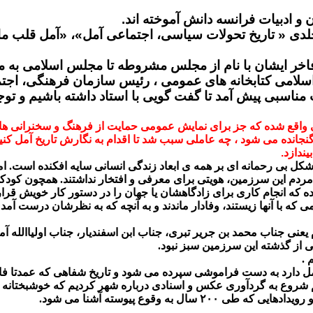
جلدی « تاریخ تحولات سیاسی، اجتماعی آمل»، «آمل قلب م
 اسلامی کتابخانه های عمومی ، رئیس سازمان فرهنگی، ا
ناسبی پیش آمد تا گفت گویی با استاد داشته باشیم و توج
واقع شده که جز برای نمایش عمومی حمایت از فرهنگ و سخنرانی هایی 
گنجانده می شود ، چه عاملی سبب شد تا اقدام به نگارش تاریخ آمل کنید
ندازد.
ه شکل بی رحمانه ای بر همه ی ابعاد زندگی انسانی سایه افکنده است. ام
مردم این سرزمین، هویتی برای معرفی و افتخار نداشتند. همچون کودکی 
که انجام کاری برای زادگاهشان یا جهان را در دستور کار خویش قرار د
 که با آنها زیستند، وفادار ماندند و به آنچه که به نظرشان درست آمد 
یعنی جناب محمد بن جریر تبری، جناب ابن اسفندیار، جناب اولیاالله آ
انی از گذشته این سرزمین سبز نبود.
 .
دارد به دست فراموشی سپرده می شود و تاریخ شفاهی که عمدتا فاقد
روع به گردآوری عکس و اسنادی درباره شهر کردیم که خوشبختانه حاصل آن ک
ه وقوع پیوسته آشنا می شود.