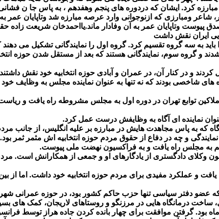
مبارزه کرد. ایشان که دردوره های پنجم وهفدهم ، به پاس جا ن فش
، شاعر ومبارزی که ازنوجوانی وارد عرصه مبارزه شد وتاپایان عمر به
 پیوست وتاپایان عمر به آن وفادار ماند.یااحمدخان شریعت زاده حق
یی ایران نقش داشت
باید به سه گروه تقسیم کرد. گروه اول را نمایندگانی تشکیل می دهند ک
ره های شاخصی بودند که نه تنها به عنوان نماینده مجلس به وظایف 
ه ملاکین توابع تهران در دوره اول به مجلس مشروطه راه یافت و ریاست
وان نماینده ای آگاه به وظایفش درست عمل کرد.
گاه که به پاس مجاهدت هایش در مبارزه بر علیه انگلیس، از جانب مر
مایندگی و چه در دفاع از حقوق مردم حوزه انتخابیه اش مثمر ثمر بود.
هم به مجلس راه یافت و به فراکسیون نهضت ملی پیوست.
ن وکلای دادگستری از یادگارهای او و جمعی از همکارانش است. مرد
قدرت اله واحدی که از حوزه انتخابیه بابل به مجلس دوره ۲۴ راه یافت و عملکرد مفیدی برای مردم حوزه ان
ینکه عضو دفتر سیاسی تنها حزب حاکم کشور بود، در حوزه عمرانی شهر 
ساخت درمانگاه هایی در مرزنگو و روستاهای لاریجان، کمک های بسیا