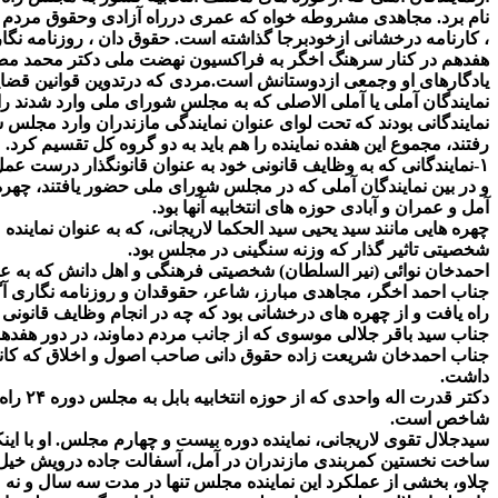
نام برد. مجاهدی مشروطه خواه که عمری درراه آزادی وحقوق مردم 
، کارنامه درخشانی ازخودبرجا گذاشته است. حقوق دان ، روزنامه نگار
هفدهم در کنار سرهنگ اخگر به فراکسیون نهضت ملی دکتر محمد مصدق
یادگارهای او وجمعی ازدوستانش است.مردی که درتدوین قوانین قضا
نمایندگان آملی یا آملی الاصلی که به مجلس شورای ملی وارد شدند را 
رفتند، مجموع این هفده نماینده را هم باید به دو گروه کل تقسیم کرد.
۱-نمایندگانی که به وظایف قانونی خود به عنوان قانونگذار درست عمل کردند و در کنار آن، در عمران و آبادی حوزه انتخابیه خود نقش داشتند. ۲-نمایندگانی که توفیقی در این دو مورد نداشتند.
و در بین نمایندگان آملی که در مجلس شورای ملی حضور یافتند، چه
آمل و عمران و آبادی حوزه های انتخابیه آنها بود.
چهره هایی مانند سید یحیی سید الحکما لاریجانی، که به عنوان نمایند
شخصیتی تاثیر گذار که وزنه سنگینی در مجلس بود.
احمدخان نوائی (نیر السلطان) شخصیتی فرهنگی و اهل دانش که به عن
جناب احمد اخگر، مجاهدی مبارز، شاعر، حقوقدان و روزنامه نگاری آ
راه یافت و از چهره های درخشانی بود که چه در انجام وظایف قانونی ن
جناب سید باقر جلالی موسوی که از جانب مردم دماوند، در دور هفد
جناب احمدخان شریعت زاده حقوق دانی صاحب اصول و اخلاق که کانو
داشت.
دکتر 
شاخص است.
سیدجلال تقوی لاریجانی، نماینده دوره بیست و چهارم مجلس. او با ا
ساخت نخستین کمربندی مازندران در آمل، آسفالت جاده درویش خیل، 