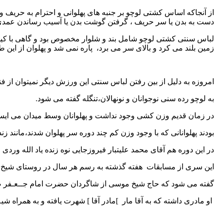
از آنجاکه اساس کشتی لوچو بر جنبه های پهلوانی و احترام به حری
دست به بدن یا سر حریف ، گرفتن گوشت بدن یا آسیب رساندن عمد
لباس سنتی کشتی لوچو شامل بند و شلوار مخصوص بود و گاهی با کیس
زمین بلند می کرد و بالای سر می برد، پاره نمی شد و پهلوان از ای
امروزه به دلیل از بین رفتن لباس سنتی این ورزش دیگر نمیتوان از فن
به لوچو رده سنی نوجوانان و نونهالان،تنگله گفته می شود.
در زمان قدیم وزن کشی وجود نداشت و پهلوانان وسط میدان می ایستاد
بودند پهلوانانی که با وجود وزن کم چند دوره سر پهلوان شدند،مانند ز
در این دوره هم آقای محمد علیتبار فیروزجایی نوه زنده یاد الله وردی
این سری از مسابقات هفته گذشته به رسم هر سال در روستای شیخ م
گفته می شود که حاج شیخ
موسی از شاگردان حضرت امام جــعـفر صــ
او مادری داشته که به
آقا مار
[
مادر آقا ] شهرت یافته و به همراه شیـ