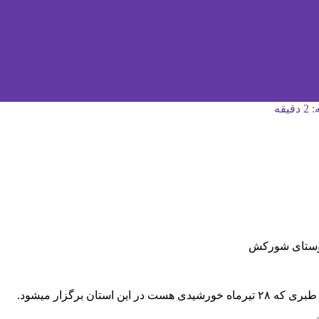
قه
روستای شورکش