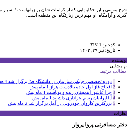
شیخ موسی بنابر حکایتهایی که از کرامات شان بر
زبانهاست ؛ بسیار م
گیرند و آرامگاه
او مهم ترین زیارتگاه این منطقه است.
کدخبر: 37511
تاریخ: تیر ۲۹, ۱۴۰۲
نویسنده
م مشایی
مطالب مرتبط
1
دوره تخصصی چابکی سازمان در دانشگاه فذا برگزار شد
4 هفته پیش
2
افتتاح فاز اول جاده بالادست هراز
1 ماه پیش
3
چرا عاشورا همچنان زنده و پویاست
1 ماه پیش
4
آیا ایرانیان رسم عزاداری داشتند
1 ماه پیش
5
بزرگترین کاروان خودرویی در آمل برگزار شد
2 ماه پیش
نظرات
دفتر مسافرتی پروا پرواز