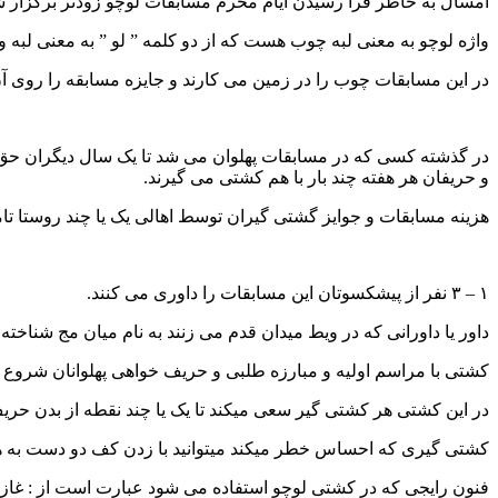
امسال به خاطر فرا رسیدن ایام محرم مسابقات لوچو زودتر برگزار ش
واژه لوچو به معنی لبه چوب هست که از دو کلمه ” لو ” به معنی لبه
در این مسابقات چوب را در زمین می کارند و جایزه مسابقه را روی آن م
در گذشته کسی که در مسابقات پهلوان می شد تا یک سال دیگران حق کش
و حریفان هر هفته چند بار با هم کشتی می گیرند.
هزینه مسابقات و جوایز گشتی گیران توسط اهالی یک یا چند روستا تا
۱ – ۳ نفر از پیشکسوتان این مسابقات را داوری می کنند.
داور یا داورانی که در ویط میدان قدم می زنند به نام میان مج شناخته
کشتی با مراسم اولیه و مبارزه طلبی و حریف خواهی پهلوانان شروع
در این کشتی هر کشتی گیر سعی میکند تا یک یا چند نقطه از بدن حریف 
کشتی گیری که احساس خطر میکند میتوانید با زدن کف دو دست به هم 
فنون رایجی که در کشتی لوچو استفاده می شود عبارت است از : غازب