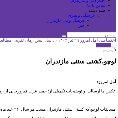
اخبار آمل و مازندران
تماس با ما
همه دسته
فرهنگی و هنری
فرهنگ بومی مازندران
هنر
اختصاصی آمل امروز
۲۹ تیر ۱۴۰۲ - 3 سال پیش
زمان تقریبی مطالعه: 2 دقی
کپی شد!
0
لوچو،کشتی سنتی مازندران
آمل امروز:
عکس ها ارسالی و توضیحات تکمیلی از: حمید عرب فیروزجایی از 
مسابقات لوچو،که کشتی سنتی مازندران هست هر سال ۲۶ عید ماه طبری که ۲۸ تیرماه خورشیدی هست در این استان برگزار میشود.