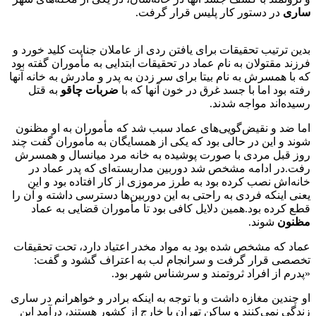
ساری
در دستور کار پلیس قرار گرفت.
بدین ترتیب تحقیقات برای یافتن ردی از عاملان جنایت کلید خورد و
فرزند مقتولان به نام عماد در تحقیقات ابتدایی به مأموران گفته بود
که با همسرش به نام بیتا برای سر زدن به پدر و مادرش به خانه آنها
رفته بود اما با جسد غرق در خون آنها که با
ضربات چاقو
به قتل
رسیده‌اند مواجه شدند.
اما ضد و نقیض‌گویی‌های عماد سبب شد که مأموران به او مظنون
شوند و این در حالی بود که یکی از همسایگان به مأموران گفت چند
روز قبل مردی با صورت پوشیده به خانه مرد میانسال و همسرش
رفت.در ادامه مشخص شد دوربین مداربسته‌ای که پدر عماد در
خانه‌اش نصب کرده بود به طرز مرموزی از کار افتاده بود و این
یعنی اینکه فردی به راحتی به این دوربین‌ها دسترسی داشته و آن را
قطع کرده بود.همین دلایل کافی بود تا مأموران قضایی به عماد
مظنون
شوند.
عماد که مشخص شده بود به مواد مخدر اعتیاد دارد، تحت تحقیقات
تخصصی قرار گرفت و سرانجام لب به اعتراف گشود و گفت:
«پدرم از افراد ثروتمند و سرشناس شهر بود.
او چندین مغازه داشت و با توجه به اینکه برادر و خواهرانم در ساری
زندگی نمی‌کنند و ساکن تهران یا خارج از کشور هستند، درآمد این