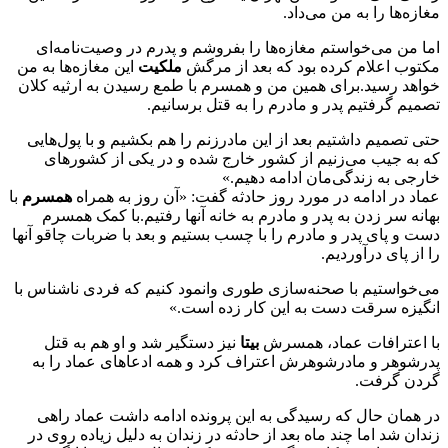
مغازه‌ها را به من می‌داد.
اما من می‌خواستم مغازه‌ها را بفروشم و پدرم در وصیت‌نامه‌ای
مکتوب اعلام کرده بود که بعد از مرگش
ملکیت
این مغازه‌ها به من
خواهد رسید.برای همین من و همسرم با طمع رسیدن به ارثیه کلان
تصمیم گرفتیم پدر و مادرم را به قتل برسانیم.
حتی تصمیم داشتیم بعد از این مادرزنم را هم بکشیم و با پول‌هایی
که به جیب می‌زنیم از کشور خارج شده و در یکی از کشورهای
خارجی به زندگی‌مان ادامه دهیم.»
عماد در ادامه در مورد روز حادثه گفت: «آن روز به همراه
همسرم
با
بهانه سر زدن به پدر و مادرم به خانه آنها رفتیم.با کمک همسرم
دست و پای پدر و مادرم را با چسب بستیم و بعد با ضربات چاقو آنها
را از پای درآوردیم.
می‌خواستیم با صحنه‌سازی طوری وانمود کنیم که فردی ناشناس با
انگیزه سرقت دست به این کار زده است.»
با اعترافات عماد، همسرش
بیتا
نیز دستگیر شد و او هم به قتل
پدرشوهر و مادرشوهرش اعتراف کرد و همه ادعاهای عماد را به
گردن گرفت.
در همان حال که رسیدگی به این پرونده ادامه داشت عماد راهی
زندان شد اما چند ماه بعد از حادثه در زندان به دلیل زیاده روی در