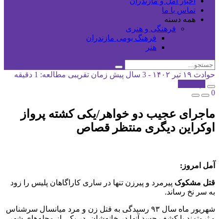
اخبار آمل و مازندران
تماس با ما
همه دسته
فرهنگی و هنری
فرهنگ بومی مازندران
هنر
حوادث
۱۹ تیر ۱۴۰۲ - 3 سال پیش
زمان تقریبی مطالعه: 1 دقیقه
کپی شد!
0
ماجرای عجیب دو خواهر/یکی کشته پرواز
اوکراین دیگری منتظر قصاص
آمل امروز:
قتل مشکوک
پیرمرد و پیرزن تنها در ساری کاراگاهان پلیس را زود
به سر نخ رساند.
شهریور ماه سال ۹۳ رسیدگی به قتل زن و مرد میانسال سرشناس
و ثروتمند با کشف جسد آنها در خانه‌شان، در یکی از محله‌های شهر