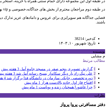
در طبقه اول این مجموعه دارای حمام سنتی همراه با خزینه، استخر بزرگسال،استخ
در طبقه دوم مراجعان محترم از بخش های جداگانه،خصوصی و vip بهره خواهند برد.
فضایی جداگانه هم سوپرایزی برای عروس و دامادهای عزیز تدارک دیده 
باشند.
کدخبر: 38214
تاریخ: شهریور ۱۰, ۱۴۰۳
نویسنده
م مشایی
مطالب مرتبط
1
گزارش تصویری پنجم صفر در مسجد جامع آمل
3 هفته پیش
2
علی نیک زاد بار دیگر سکاندار بسیج رسانه آمل شد
3 هفته پیش
3
دوره تخصصی چابکی سازمان در دانشگاه فذا برگزار شد
4 هفته پیش
4
افتتاح فاز اول جاده بالادست هراز
1 ماه پیش
5
چرا عاشورا همچنان زنده و پویاست
1 ماه پیش
نظرات
دفتر مسافرتی پروا پرواز