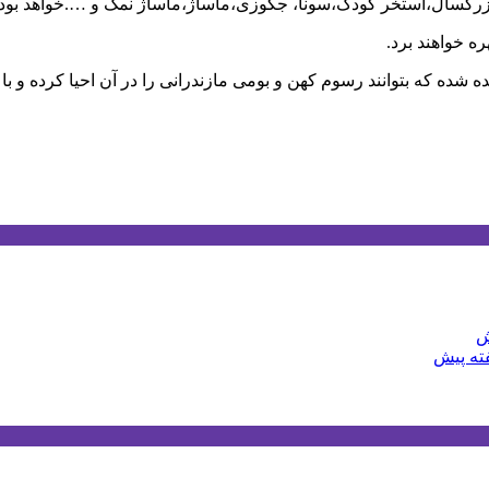
ر کودک،سونا، جکوزی،ماساژ،ماساژ نمک و ….خواهد بود که در هر سانس به ۲۰۰ نفر 
شده که بتوانند رسوم کهن و بومی مازندرانی را در آن احیا کرده و ب