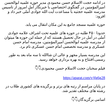
در ادامه حجت الاسلام حسن محمودی مدیر حوزه علمیه ابوالحسن
امیرالمؤمنین در گفتگوی اختصاصی با خبرنگار آمل امروز از تاسیس
مدرسه علمیه حجتیه با مساعدت آیت الله جوادی آملی خبر داد و
افزود:
حوزه علمیه مسجد جامع به این مکان انتقال می یابد.
حدودا ۴۵۰ طلبه در حوزه های علمیه تحت اشراف علامه جوادی
آملی در آمل در حال تحصیل هستند که از جمله این حوزه ها میتوان
از مدرسه علمیه ابوالحسن امیرالمؤمنین، مدرسه امام حسن
عسکری و مدرسه تخصصی امام حسن عسکری نام برد.
این مدرسه بسیار مجهز و عالی ان شاالله تا سه ماه بعد به طور
رسمی،افتتاح و به بهره برداری خواهد رسید.
فیلم سخنان حجت الاسلام حسن محمودی👇👇
https://aparat.com/v/jfg6g28
در پایان مراسم از رتبه های برتر و برگزیده های کشوری طلاب در
رشته های مختلف تقدیر شد.
اسامی برگزیدگان👇👇