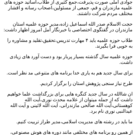
جوادی آملی صورت پذیرفت،جمع کثیری از طلاب،اساتید حوزه های
علمیه مازندران و قم، جمعی از مسئولین،اصحاب رسانه و اقشار
مختلف مردم شرکت داشتند.
حجت الاسلام صدر الله اسماعیل زاده،مدیر حوزه علمیه استان
مازندران در گفتگوی اختصاصی با خبرنگار آمل امروز اظهار داشت:
طلاب حوزه علمیه باید ۴ مهارت تدریس،تحقیق،تقلید و مشاوره را
به خوبی فرا بگیرند.
حوزه علمیه سال گذشته بسیار پربار بود و دست آورد های زیادی
داشت.
برای سال جدید هم به یاری خدا برنامه های متنوعی مد نظر است.
طرح نیاز سنجی پژوهش استان را برگزار کردیم.
ان شاالله در سال جدید کنگره هایی برای بزرگداشت علما خواهیم
داشت که از جمله میتوان از علامه محدث نوری،آیت الله
کوهستانی،آیت الله صالحی مازندرانی، آیت الله لائینی و آیت الله
عیدالنبی نوری نام برد.
ما باید در رشته های مدیریت اسلامی،مدیر طراز تربیت کنیم.
از همین رو برنامه های مختلفی مانند دوره های هوش مصنوعی،