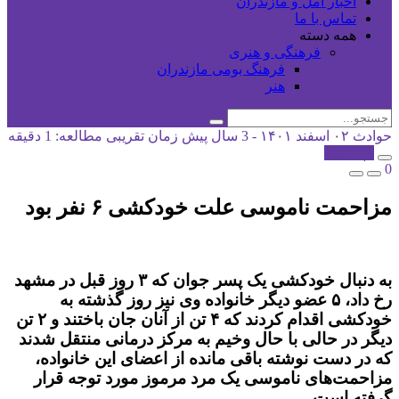
اخبار آمل و مازندران
تماس با ما
همه دسته
فرهنگی و هنری
فرهنگ بومی مازندران
هنر
حوادث
۰۲ اسفند ۱۴۰۱ - 3 سال پیش
زمان تقریبی مطالعه: 1 دقیقه
کپی شد!
0
مزاحمت ناموسی علت خودکشی ۶ نفر بود
به دنبال خودکشی یک پسر جوان که ۳ روز قبل در مشهد
رخ داد، ۵ عضو دیگر خانواده وی نیز روز گذشته به
خودکشی اقدام کردند که ۴ تن از آنان جان باختند و ۲ تن
دیگر در حالی با حال وخیم به مرکز درمانی منتقل شدند
که در دست نوشته باقی مانده از اعضای این خانواده،
مزاحمت‌های ناموسی یک مرد مرموز مورد توجه قرار
گرفته است.