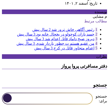
تاریخ: اسفند ۲, ۱۴۰۱
نویسنده
م مشایی
مطالب مرتبط
1
رئیس آگاهی خاش ترور شد
2 سال پیش
2
جسد باران کوچولو در یخچال خانه بود
3 سال پیش
3
دیروز صبح داماد قاتل اعدام شد
3 سال پیش
4
من عقیم هستم ت چطور باردار شدی
3 سال پیش
5
اعدام متجاوز قاتل در کرج
3 سال پیش
نظرات
دفتر مسافرتی پروا پرواز
جستجو
جستجو
برای: