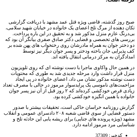
صبح روز گذشته، قاضی ویژه قتل عمد مشهد با دریافت گزارشی
تکان دهنده از مرگ تلخ اعضای یک خانواده در خیابان شهید سلامی،
بی‌درنگ عازم منزل مذکور شد و به تحقیق در این باره پرداخت.
بررسی های تخصصی و قضایی دکتر صادق صفری بیانگر آن بود که
دو دختر جوان به همراه مادرشان روی رختخواب های پهن شده بر
کف پذیرایی جان باخته ودختر و پسر جوان دیگر نیز توسط
امدادگران به مرکز درمانی انتقال یافته اند.
در همین حال واکاوی ماجرا با دست نوشته ای که روی تلویزیون
منزل قرار داشت وارد مرحله جدیدی شد به طوری که محتویات
دست نوشته مذکور نشان می داد، اعضای خانواده در پی ایجاد
مزاحمت‌های ناموسی یک پرایدسوار مرموز در حالی با مصرف تعداد
زیادی قرص خودکشی کرده‌اند که ۲ روز قبل از آن نیز پسر جوان
خانواده با همین انگیزه خودکشی کرده بود.
گزارش روزنامه خراسان حاکی است، تحقیقات بیشتر با صدور
دستور قضایی از سوی قاضی شعبه ۲۰۸ دادسرای عمومی و انقلاب
مشهد (ویژه پرونده های جنایی) برای ریشه یابی این حادثه تلخ و
شناسایی مرد مرموز ادامه دارد.
کدخبر: 37309