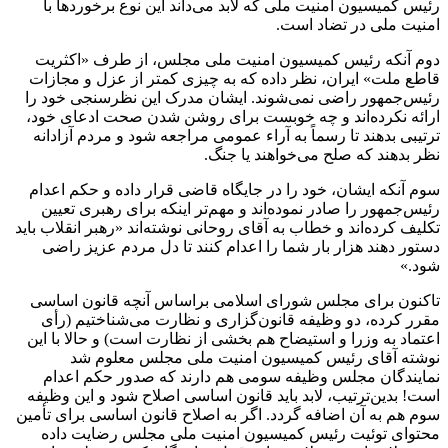
رئیس کمیسیون امنیت ملی که لابد می‌داند این نوع برخورد‌ها با
امنیت ملی در تضاد است.
دوم آنکه رئیس کمیسیون امنیت ملی مجلس، از طرف «اکثریت
قاطع ملت» ایران، نظر داده که به چیزی کمتر از عزل و مجازات
رئیس‌جمهور راضی نمی‌شوند. ایشان مدرک این نظرسنجی خود را
ارائه نکرده‌اند و چه خوبست برای روشن شدن صحت ادعای خود،
ترتیبی بدهند تا رسماً به آراء عمومی مراجعه شود و مردم آزادانه
نظر بدهند که صلح می‌خواهند یا جنگ.
سوم آنکه ایشان، خود را در جایگاه قاضی قرار داده و حکم اعدام
رئیس‌جمهور را صادر نموده‌اند و مهم‌تر اینکه برای رهبری تعیین
تکلیف کرده‌اند و خطاب به آقای روحانی نوشته‌اند «رهبر انقلاب باید
دستور دهند هزار بار شما را اعدام کنند تا دل مردم عزیز راضی
شود.»
تاکنون برای مجلس شورای اسلامی براساس آنچه قانون اساسی
مقرر کرده، دو وظیفه قانون‌گزاری و نظارت می‌شناختیم (رأی
اعتماد به وزرا و استیضاح هم بخشی از نظارت است) و حالا با این
نوشته آقای رئیس کمیسیون امنیت ملی مجلس معلوم شد
نمایندگان مجلس وظیفه سومی هم دارند که صدور حکم اعدام
است! بدین‌ترتیب، لابد باید قانون اساسی اصلاح شود و این وظیفه
سوم هم به آن اضافه گردد. اگر به اصلاح قانون اساسی برای تأمین
محتوای توئیت رئیس کمیسیون امنیت ملی مجلس رضایت داده