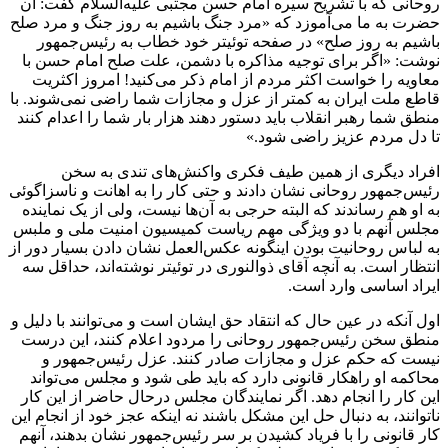
روحانی که با تشریح سیره امام حسن مجتبی علیه‌السلام گفت: آن
حضرت به ما می‌آموزد که «مرد جنگ باشیم به روز جنگ و مرد صلح
باشیم به روز صلح» در صفحه توئیتر خود خطاب به رئیس‌جمهور
نوشت: «اگر برای توجیه مذاکره با دشمن، علت صلح امام حسن با
معاویه را خواست اکثر مردم از امام ذکر می‌کنید! امروز اکثریت
قاطع ملت ایران به کمتر از عزل و مجازات شما راضی نمی‌شوند. با
منطق شما رهبر انقلاب باید دستور دهند هزار بار شما را اعدام کنند
تا دل مردم عزیز راضی شود.»
افراد دیگری از همین طیف فکری واکنش‌های تندی به سخن
رئیس‌جمهور روحانی نشان دادند و حتی کار را به اهانت و ناسزاگوئی
به او هم رساندند که البته حرجی به آن‌ها نیست، ولی از یک نماینده
مجلس آنهم با دو ویژگی مهم ریاست کمیسیون امنیت ملی و ملبس
به لباس روحانیت بودن اینگونه عکس‌العمل نشان دادن بسیار دور از
انتظار است. به آنچه آقای ذوالنوری در توئیتر نوشته‌اند، حداقل سه
ایراد اساسی وارد است.
اول آنکه در عین حال که انتقاد حق ایشان است و می‌توانند با دلیل و
منطق سخن رئیس‌جمهور روحانی را مردود اعلام کنند، این درست
نیست که حکم عزل و مجازات صادر کنند. عزل رئیس‌جمهور و
محاکمه او راهکار قانونی دارد که باید طی شود و مجلس می‌تواند
این کار را انجام دهد. اگر نمایندگان مجلس درحال حاضر از این کار
ناتوانند، به دنبال حل این مشکل باشند نه اینکه عجز خود از انجام این
کار قانونی را با فریاد کشیدن بر سر رئیس‌جمهور نشان بدهند، آنهم