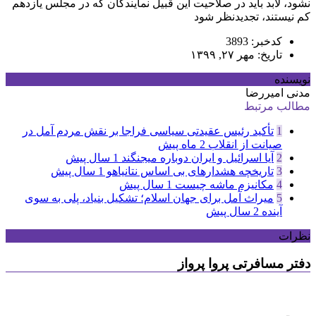
نشود، لابد باید در صلاحیت این قبیل نمایندگان که در مجلس یازدهم
کم نیستند، تجدیدنظر شود
کدخبر: 3893
تاریخ: مهر ۲۷, ۱۳۹۹
نویسنده
مدنی امیررضا
مطالب مرتبط
1
تأکید رئیس عقیدتی سیاسی فراجا بر نقش مردم آمل در
صیانت از انقلاب
2 ماه پیش
2
آیا اسرائیل و ایران دوباره میجنگند
1 سال پیش
3
تاریخچه هشدارهای بی اساس نتانیاهو
1 سال پیش
4
مکانیزم ماشه چیست
1 سال پیش
5
میراث آمل برای جهان اسلام؛ تشکیل بنیاد، پلی به سوی
آینده
2 سال پیش
نظرات
دفتر مسافرتی پروا پرواز