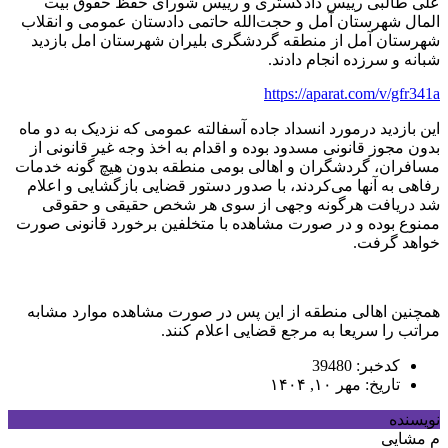
علی طالبی رییس دادگستری و رییس شورای حفظ حقوق بیت
المال شهرستان آمل و حجت‌الله حاتمی دادستان عمومی و انقلاب
شهرستان آمل از منطقه گردشگری بلیران شهرستان امل بازدید
شبانه و سرزده انجام دادند.
https://aparat.com/v/gfr341a
این بازدید درمورد انسداد جاده آسفالته عمومی که نزدیک به دو ماه
بدون مجوز قانونی مسدود بوده و اقدام به اخذ وجه غیر قانونی از
مسافران، گردشگران و اهالی بومی منطقه بدون هیچ گونه خدمات
رفاهی به آنها می‌کردند، با صدور دستور قضایی بازگشایی و اعلام
شد دریافت هرگونه وجهی از سوی هر شخص حقیقی و حقوقی
ممنوع بوده و در صورت مشاهده با متخلفین برخورد قانونی صورت
خواهد گرفت.
همچنین اهالی منطقه از این پس در صورت مشاهده موارد مشابه
مراتب را سریعا به مرجع قضایی اعلام کنند.
کدخبر: 39480
تاریخ: مهر ۱۰, ۱۴۰۴
نویسنده
م مشایی