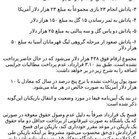
۳- پاداش انجام ۲۳ بازی مجموعاً به مبلغ ۲۳ هزار دلار آمریکا
۴- پاداش به ثمر رساندن ۱۵ گل به مبلغ ۱۵۰ هزار دلار
۵- پاداش دو پاس گل و سه پنالتی به مبلغ ۲۵ هزار دلار
۶- پاداش صعود از مرحله گروهی لیگ قهرمانان آسیا به مبلغ ۵۰
هزار دلار
مجموع ارقام فوق ۴۳۸ هزار دلار می‌شود که در حال حاضر پرداخت
نشده است. طبق بند ۳.۱۰ قرارداد، عدم پرداخت مطالبات جرایمی
اضافه را به شرح زیر در بر خواهد داشت:
سود پول پرداخت نشده با نرخ پنج درصد در سال که معادل با ۱۰
هزار دلار آمریکا به صورت خالص در هر ماه می‌شود.
در بند یک آیین‌نامه فیفا در مورد وضعیت و انتقال بازیکنان این‌گونه
ذکر شده است:
فسخ یک قرارداد صرفاً به دلیل عدم وصول حقوق معوقه در صورتی
که یک باشگاه به صورت غیرقانونی از پرداخت حداقل دو ماه حقوق
یک بازیکن در موعد مقرر خودداری کند، بازیکن برای فسخ
قراردادش ذی‌حق محسوب می‌شود مشروط بر اینکه بازیکن طی
یک اعلامیه مکتوب به باشگاه بدهکار ۱۵ روز زمان داده باشد تا به