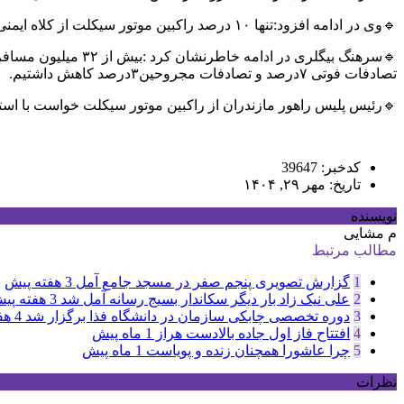
🔹وی در ادامه افزود:تنها ۱۰ درصد راکبین موتور سیکلت از کلاه ایمنی استفاده می‌کنند چرا که کلاه ایمنی حافظ جان مردم است و ۷۰ درصد از تصادفاتی که منجر به فوت می‌شوند فاقد کلاه ایمنی هستند.
تصادفات فوتی ۷درصد و تصادفات مجروحین۳درصد کاهش داشتیم.
🔹رئیس پلیس راهور مازندران از راکبین موتور سیکلت خواست با استفا
کدخبر: 39647
تاریخ: مهر ۲۹, ۱۴۰۴
نویسنده
م مشایی
مطالب مرتبط
1
گزارش تصویری پنجم صفر در مسجد جامع آمل
3 هفته پیش
2
علی نیک زاد بار دیگر سکاندار بسیج رسانه آمل شد
3 هفته پیش
3
دوره تخصصی چابکی سازمان در دانشگاه فذا برگزار شد
4 هفته پیش
4
افتتاح فاز اول جاده بالادست هراز
1 ماه پیش
5
چرا عاشورا همچنان زنده و پویاست
1 ماه پیش
نظرات