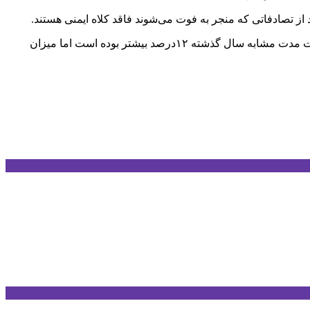
🔹سرهنگ بیگلری در ادامه خاطرنشان کرد :بیش از ۳۲ میلیون مسافر در نیمه دوم ۶ ماهه امسال به استان مازندران سفر کردند که به نسبت مدت مشابه سال گذشته ۱۲درصد بیشتر بوده است اما میزان