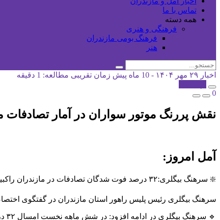
اخبار آمل و مازندران
تماس با ما
همه دسته
فرهنگی و هنری
فرهنگ بومی مازندران
هنر
اخبار
۲۹ مهر ۱۴۰۴ - 10 ماه پیش
زمان تقریبی مطالعه: 1 دقیقه
کپی شد!
0
نقش پررنگ موتور سواران در آمار تصادفات م
آمل امروز:
❇️ سرهنگ بیگلری:۳۲ درصد فوت شدگان تصادفات در مازندران راکبین موتور سیکلت هستند.
سرهنگ بیگلری رئیس پلیس راهور استان مازندران در گفتگوی اختصاصی
🔹 سرهنگ بیگلری در ادامه افزود: در شش ماهه نخست امسال ۳۲ درصد فوت شدگان تصادفات در شهرهای مازندران را راکبین موتور سیکلت تشکیل می‌دهند .