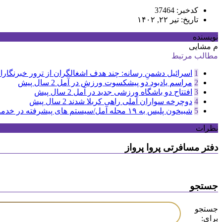
کدخبر: 37464
تاریخ: تیر ۲۲, ۱۴۰۲
نویسنده
م مشایی
مطالب مرتبط
1
اسرائیل دشمنِ رسانه: چند هدف اشغالگران از ترور خبرنگاران
2
مراسم یادبود دو پیشکسوت ورزش در آمل
2 سال پیش
3
افتتاح دو باشگاه ورزشی جدید در آمل
2 سال پیش
4
دوچرخه سواران آملی راهی کربلا شدند
2 سال پیش
5
شبیخون پلیس به ۱۹ محله آمل/سیستم های پیشرفته در خدمت پلیس
نظرات
دفتر مسافرتی پروا پرواز
جستجو
جستجو
برای: