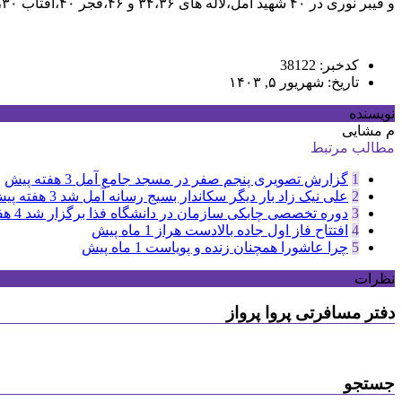
و فیبر نوری در ۴۰ شهید آمل،لاله های ۳۴،۳۶ و ۴۶،فجر ۴۰،آفتاب ۳۰،دریای ۲۲،۲۷،۲۸ و ۵۵،برای رفاه حال همشهریان عزیز به بهره برداری رسید./
کدخبر: 38122
تاریخ: شهریور ۵, ۱۴۰۳
نویسنده
م مشایی
مطالب مرتبط
1
گزارش تصویری پنجم صفر در مسجد جامع آمل
3 هفته پیش
2
علی نیک زاد بار دیگر سکاندار بسیج رسانه آمل شد
3 هفته پیش
3
دوره تخصصی چابکی سازمان در دانشگاه فذا برگزار شد
4 هفته پیش
4
افتتاح فاز اول جاده بالادست هراز
1 ماه پیش
5
چرا عاشورا همچنان زنده و پویاست
1 ماه پیش
نظرات
دفتر مسافرتی پروا پرواز
جستجو