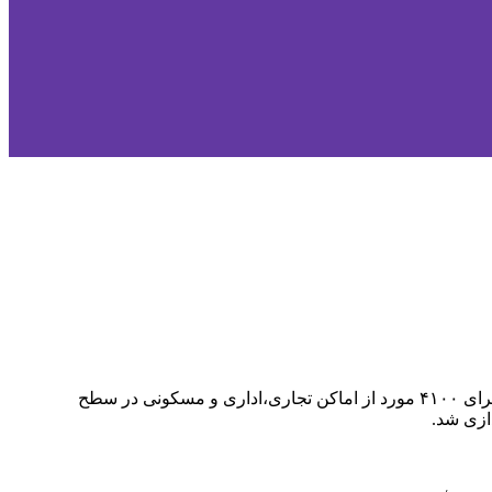
در اولین روز از طرح های اجرایی هفته دولت،مهندس سلطانی،رئیس اداره مخابرات شهرستان آمل از اجرای فیبر نوری تحت عنوان FTTH برای ۴۱۰۰ مورد از اماکن تجاری،اداری و مسکونی در سطح