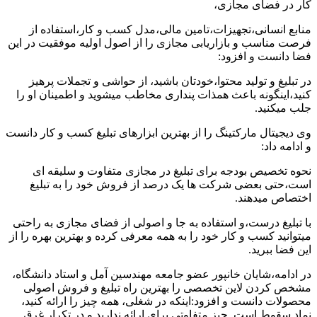
کار در فضای مجازی،
منابع انسانی،تجهیزات،تامین مالی،مدل کسب و کار،استفاده از
فرصت مناسب و بازاریابی مجازی را از اصول اولیه موفقیت در این
فضا دانست و افزود:
در تبلیغ و تولید محتوا،خودتان باشید، از حواشی و تجملات پرهیز
کنید،اینگونه باعث همذات پنداری مخاطب میشوید و اطمینان او را
جلب میکنید.
وی دیجیتال مارکتینگ را از بهترین ابزارهای تبلیغ کسب و کار دانست
و ادامه داد:
نحوه تخصیص بودجه برای تبلیغ در مجازی متفاوت و سلیقه ای
است،حتی بعضی شرکت ها یک درصد از فروش خود را به تبلیغ
اختصاص میدهند.
با تبلیغ درست،و استفاده به جا و اصولی از فضای مجازی به راحتی
میتوانید کسب و کار خود را به همه معرفی کرده و بهترین بهره را از
این فضا ببرید.
در ادامه،شایان خانپور عضو جامعه مهندسین آمل و استاد دانشگاه،
مشخص کردن لاین تخصصی را بهترین راه تبلیغ و فروش اصولی
محصولات دانست و افزود:اینکه در شغلی، همه چیز را ارائه کنید،
نماد سقوط است. چیز متفاوتی برای ارائه ندارید و در تکرار غرق