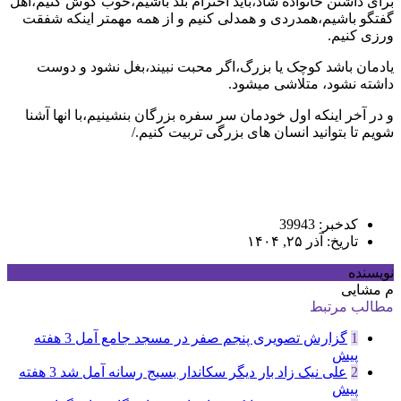
برای داشتن خانواده شاد،باید احترام بلد باشیم،خوب گوش کنیم،اهل
گفتگو باشیم،همدردی و همدلی کنیم و از همه مهمتر اینکه شفقت
ورزی کنیم.
یادمان باشد کوچک یا بزرگ،اگر محبت نبیند،بغل نشود و دوست
داشته نشود، متلاشی میشود.
و در آخر اینکه اول خودمان سر سفره بزرگان بنشینیم،با انها آشنا
شویم تا بتوانید انسان های بزرگی تربیت کنیم./
کدخبر: 39943
تاریخ: آذر ۲۵, ۱۴۰۴
نویسنده
م مشایی
مطالب مرتبط
1
گزارش تصویری پنجم صفر در مسجد جامع آمل
3 هفته
پیش
2
علی نیک زاد بار دیگر سکاندار بسیج رسانه آمل شد
3 هفته
پیش