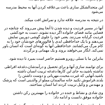
این متحدالشکل سازی باعث بی‌علاقه کردن آنها به محیط مدرسه
می‌شود
در نتیجه به مدرسه علاقه ندارد و نمراتش افت میکند.
آنها در مسیر فردیت و دیده شدن تا آنجا پیش می‌روند که چنانچه در
فضایی مانند فضای خانواده اگر دیده نشوند، دست به خودکشی
فردیت گرایانه می‌زنند. یعنی خود را جلوی گوشی دوربین نمایش
می‌دهند و با یک خداحافظی ابدی با فالوورهای خودشان خود را به
کام مرگ می‌کشانند. خداحافظی آنها به گونه‌ای است که انسان باور
نمی‌کند. انگار می‌خواهند بروند و یک مهمانی و برگردند
بنابراین ما با نسلی روبرو هستیم حاضر است بمیرد تا دیده شود.
برای توانمند سازی آنها،و برای تحصیل و درآمدشان،دغدغه افراطی
نداشته باشید،به جای این کارها،دغدغه تربیت انسان داشته
باشید،آنهایی که غیرت،محبت،مهربانی و دوست داشتن را
بلدند،فراموش نکنید خانه سالمندان،مملو از والدینی است که پزشک
و مهندس و وکیل تربیت کردند اما انسان نساختند.
وی شادی و نشاط و خنده در خانواده را مهمترین رکن داشتن
خانواده موفق دانست و ادامه داد: