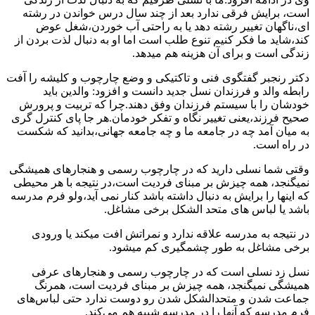
است، برایش فرقی ندارد بعد از چند سال درس خواندن در رشته
ای،ناگهان تغییر رشته دهد یا به راحتی آب خوردن،شغل عوض
کند،شاید ما فکر کنیم تنوع طلب است اما او به دنبال لذت بردن از
زندگی است و برای آن هزینه هم میدهد.
دکتر رنجبر گفتگوی فنی و تاکتیکی و وضع چارچوب و کلیشه را آفت
رابطه والد و فرزندان نسل جدید دانست و افزود: والدین باید
خودشان را با سیستم فرزندان وفق دهند.چرا که تربیت و پرورش
صحیح فرزند،یعنی تغییر نگاه و تفکر خودمان.هر جا پای کنترل گری
به میان آمد چه در جامعه ما و چه جامعه جهانی،بدانید که شکست
در راه است.
وقتی شما نسلی دارید که در چارچوب رسمی و هنجارهای همیشگی
نمیگنجد، همه چیزش بر مبنای فردیت است،در نتیجه با هر محیطی
که اینها را برایش به دنبال داشته باشد کنار نمی آید،ولو فرم مدرسه
باشد یا لباس های متحد الشکل برخی مشاغل.
در نتیجه به مدرسه علاقه ندارد و نمراتش افت میکند یا ورودی
برخی مشاغل به طور چشمگیری کم میشود.
نسل زد نسلی است که در چارچوب رسمی و هنجارهای عرفی
همیشگی نمیگنجد، همه چیزش بر مبنای فردیت است، همرنگ
جماعت شدن و متحدالشکل شدن رو دوست ندارد حتی لباس‌های
فرم مدرسه که آنها را در مدرسه شبیه هم می‌کند.