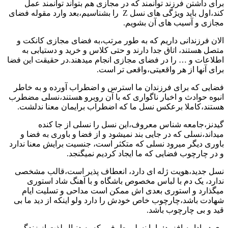
برای داشتن فرزند توانمند که در مجازی هم بتواند توانمند عمل
کند،اول باید ویژگی های نسل Z را بشناسیم،بعد وارد مقوله فضای
مجازی و آسیب های آن بشویم.
الان فرزندانی داریم که به طور مرتب،به فضای مجازی کانکت و
متصل هستند، اتاق جدا دارند و حتی کلاس و خرید و دستیابی به
اطلاعات و … را در فضای مجازی انجام میدهند.در حقیقت این فضا
برای آنها از هر واقعیتی،واقعی تر است.
فضایی که برای فرزندان ما استرس و اضطراب آورده و به خاطر
انبوه حوادث و اخبار ناگواری که با آن روبرو هستند،نسلی مضطرب
هستند،کاملا برعکس نسل ما که اضطراب برایمان معنا ندلشت.
گیدنز،جامعه شناس معروف،این نسل را نسلی از جا کنده
میداند،نسلی که در جایی بند نمیشود و از فضا و باوری به فضا و
باوری دیگر میرود نسلی که متکثر است، جنسیت برایش معنا ندارد
و در چارچوب فضایی که ما ایجاد کردیم نمیگنجد.
نسل جدید،هویت ژله ای دارد، انعطاف پذیر است،قالب مشخصی
ندارد، یک دم با لباس مخصوص باشگاه و با آهنگ شاد استوری
میگذارد و استوری بعدی اش ممکن است مداحی و تسلیت ایام
شهادت باشد،چارچوب خاص خودش را دارد ولو اینکه از دید ما بی
قید و بی چارچوب باشد.
وی در ادامه افزود:ما با نسلی طرفیم که به دنبال لذت از زندگی